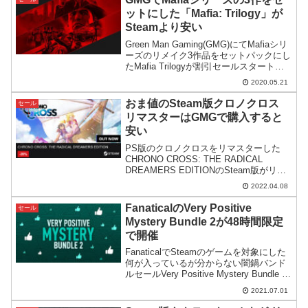
の案内が...
ットにした「Mafia: Trilogy」が
Steamより安い
Green Man Gaming(GMG)にてMafiaシリ
ーズのリメイク3作品をセットパックにし
たMafia Trilogyが割引セールスタート。
Steamで買うよりもずっと安くなってい
2020.05.21
ます。
おま値のSteam版クロノクロス
セール
リマスターはGMGで購入すると
安い
PS版のクロノクロスをリマスターした
CHRONO CROSS: THE RADICAL
DREAMERS EDITIONのSteam版がリリ
ース。GMGではSteamの日本人向け高額
2022.04.08
設定を避けて安く購入できます。
FanaticalのVery Positive
セール
Mystery Bundle 2が48時間限定
で開催
FanaticalでSteamのゲームを対象にした
何が入っているが分からない闇鍋バンド
ルセールVery Positive Mystery Bundle 2
がスタート。完全に運なので自分の運を
2021.07.01
試したい方にオススメ。