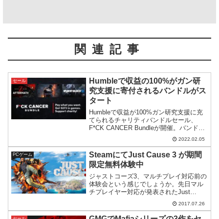
関連記事
Humbleで収益の100%がガン研
セール
究支援に寄付されるバンドルがス
タート
Humbleで収益が100%ガン研究支援に充
てられるチャリティバンドルセール、
F*CK CANCER Bundleが開催。バンドル
内容が良く、$10以上の支払いで総額
2022.02.05
$273分以上のゲームがもらえる充実した
内容となっています。
SteamにてJust Cause 3 が期間
PCゲーム
限定無料体験中
ジャストコーズ3、マルチプレイ対応前の
体験会という感じでしょうか。先日マル
チプレイヤー対応が発表されたJust
Cause 3ですが、Steamにて期間限定で無
2017.07.26
料体験が行われています。※こちらのリ
ンクから進んで画面の上の方に無料体験
GMGでMafiaシリーズの3作をセ
セール