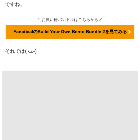
ですね。
＼お買い得バンドルはこちらから／
FanaticalのBuild Your Own Bento Bundle 2を見てみる
それでは( •ܫ•)