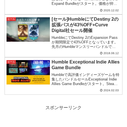
Expand Bundleがスタート。価格が抑え
になっており最上位コースがオススメで
2020.12.02
す。
[セール]HumbleにてDestiny 2の
セール
拡張パスが43%OFF+Curve
Digital社セール開催
HumbleにてDestiny 2のExpansion Pass
が期間限定で43%OFFとなっています。
先月のHumbleマンスリーバンドルで
Destiny 2を手に入れた方に朗報ですね(･
2018.06.12
∀･)Destiny 2 Expansion Pa...
Humble Exceptional Indie Allies
セール
Game Bundle
Humbleで高評価インディーズゲームを特
集したバンドルセールExceptional Indie
Allies Game Bundleがスタート。Steam
で評判の高いゲームが揃っている上に、
2024.02.03
バンドルの価格も安くてお買い得です。
スポンサーリンク