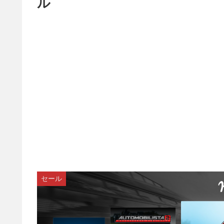
ル
セール