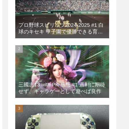
プロ野球スピリッツ2024-2025 #1 白
球のキセキ 甲子園で優勝できる育成
方法
三國志13 with PK 感想 #1 過剰に期待
せず、キャラゲーとして遊べば良作