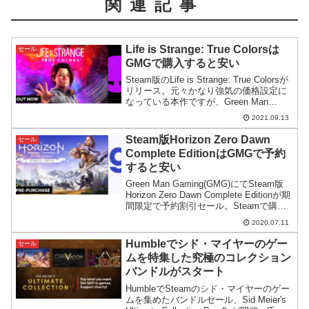
関連記事
Life is Strange: True Colorsは
セール
GMGで購入すると安い
Steam版のLife is Strange: True Colorsが
リリース。元々かなり強気の価格設定に
なっている本作ですが、Green Man
GamingではSteamよりもずっと安く購入
2021.09.13
できるので紹介します。
Steam版Horizon Zero Dawn
セール
Complete EditionはGMGで予約
すると安い
Green Man Gaming(GMG)にてSteam版
Horizon Zero Dawn Complete Editionが期
間限定で予約割引セール。Steamで購入
するよりも安く手に入ります。
2020.07.11
Humbleでシド・マイヤーのゲー
セール
ムを特集した究極のコレクション
バンドルがスタート
HumbleでSteamのシド・マイヤーのゲー
ムを集めたバンドルセール、Sid Meier's