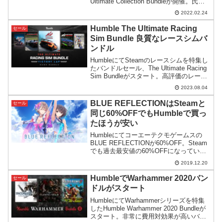
Ultimate Collection Bundleが開催。氏が
手掛けたクラシカルなゲームをはじめ、
2022.02.24
Civシリーズのコンテンツを揃えるチャン
ス。
Humble The Ultimate Racing
セール
Sim Bundle 良質なレースシムバ
ンドル
HumbleにてSteamのレースシムを特集し
たバンドルセール、The Ultimate Racing
Sim Bundleがスタート。高評価のレース
シムで構成されており、とても良いバン
2023.08.04
ドルになっています。
BLUE REFLECTIONはSteamと
セール
同じ60%OFFでもHumbleで買っ
たほうが安い
Humbleにてコーエーテクモゲームスの
BLUE REFLECTIONが60%OFF。Steam
でも過去最安値の60%OFFになっていま
すが、そもそもの土台の定価が違うので
2019.12.20
Humbleで買ったほうが安いです。
HumbleでWarhammer 2020バン
セール
ドルがスタート
HumbleにてWarhammerシリーズを特集
したHumble Warhammer 2020 Bundleが
スタート。非常に費用対効果が高いバン