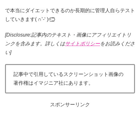
で本当にダイエットできるのか長期的に管理人自らテスト
していきます( ∩’-‘ )=͟͟͞͞⊃
[Disclosure:記事内のテキスト・画像
にアフィリエイトリ
ンクを含みます。詳しくは
サイトポリシー
をお読みくださ
い]
記事中で引用しているスクリーンショット画像の
著作権はイマジニア社にあります。
スポンサーリンク