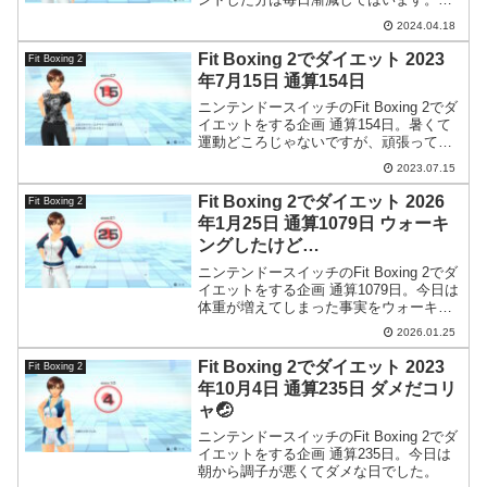
じわじわ下がるばかりでなかなか元のラ
2024.04.18
インまで持っていけません。
Fit Boxing 2でダイエット 2023
Fit Boxing 2
年7月15日 通算154日
ニンテンドースイッチのFit Boxing 2でダ
イエットをする企画 通算154日。暑くて
運動どころじゃないですが、頑張ってみ
ました。
2023.07.15
Fit Boxing 2でダイエット 2026
Fit Boxing 2
年1月25日 通算1079日 ウォーキ
ングしたけど…
ニンテンドースイッチのFit Boxing 2でダ
イエットをする企画 通算1079日。今日は
体重が増えてしまった事実をウォーキン
グをして思い知らされました。
2026.01.25
Fit Boxing 2でダイエット 2023
Fit Boxing 2
年10月4日 通算235日 ダメだコリ
ャ🤕
ニンテンドースイッチのFit Boxing 2でダ
イエットをする企画 通算235日。今日は
朝から調子が悪くてダメな日でした。