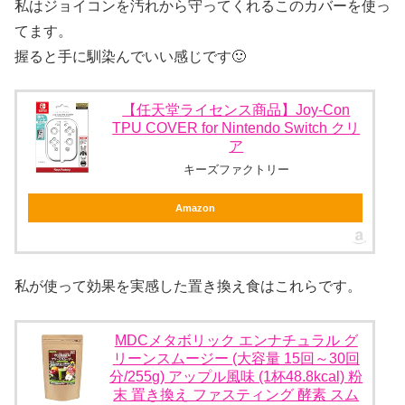
私はジョイコンを汚れから守ってくれるこのカバーを使っ
てます。
握ると手に馴染んでいい感じです🙂
【任天堂ライセンス商品】Joy-Con
TPU COVER for Nintendo Switch クリ
ア
キーズファクトリー
Amazon
私が使って効果を実感した置き換え食はこれらです。
MDCメタボリック エンナチュラル グ
リーンスムージー (大容量 15回～30回
分/255g) アップル風味 (1杯48.8kcal) 粉
末 置き換え ファスティング 酵素 スム