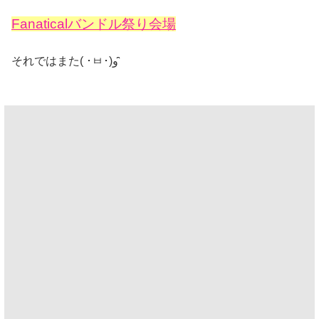
Fanaticalバンドル祭り会場
それではまた( ･ㅂ･)و ̑̑