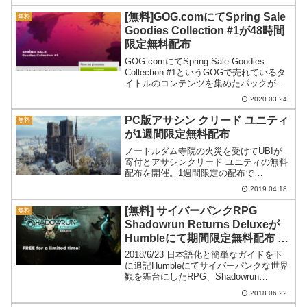
みます。
[無料]GOG.comにてSpring Sale
無料
Goodies Collection #1が48時間
限定無料配布
GOG.comにてSpring Sale Goodies
Collection #1というGOGで売れているタ
イトルのコンテンツを集めたパックが期
間限定で無料配布中。受け取り方を紹介
2020.03.24
してみます。
PC版アサシン クリード ユニティ
無料
が1週間限定無料配布
ノートルダム寺院の火災を受けてUBIが
寄付とアサシンクリード ユニティの無料
配布を開催。1週間限定の配布で
PC(Uplay)版のAssassin’s Creed Unityが
2019.04.18
受け取れます。この記事では入手方法を
紹介します。
[無料] サイバーパンクRPG
無料
Shadowrun Returns Deluxeが
Humbleにて期間限定無料配布 日
本語化と操作ガイド追記
2018/6/23 日本語化と簡単なガイドを下
に追記Humbleにてサイバーパンクな世界
観を舞台にしたRPG、Shadowrun
Returns Deluxeが期間限定無料配布で
2018.06.22
す。Shadowrun Returns Deluxeが無料配