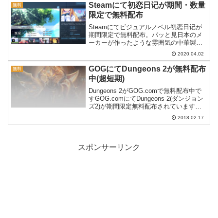
布...
Steamにて初恋日记が期間・数量
無料
限定で無料配布
Steamにてビジュアルノベル初恋日记が
期間限定で無料配布。パッと見日本のメ
ーカーが作ったような雰囲気の中華製ゲ
ームになっています。
2020.04.02
GOGにてDungeons 2が無料配布
無料
中(超短期)
Dungeons 2がGOG.comで無料配布中で
すGOG.comにてDungeons 2(ダンジョン
ズ2)が期間限定無料配布されています。
GOGのDungeons 2ページ期間は
2018.02.17
2018/2/18 午後11時ごろまでの超短期と
なっています...
スポンサーリンク