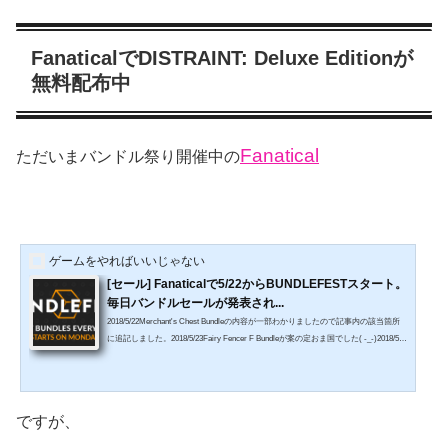
FanaticalでDISTRAINT: Deluxe Editionが
無料配布中
Fanatical
ただいまバンドル祭り開催中の
ゲームをやればいいじゃない
[セール] Fanaticalで5/22からBUNDLEFESTスタート。
毎日バンドルセールが発表され...
2018/5/22Merchant's Chest Bundleの内容が一部わかりましたので記事内の該当箇所
に追記しました。2018/5/23Fairy Fencer F Bundleが案の定おま国でした( -_-)2018/5/2
4Recoil Bundleの内容を少し加筆・リンク画像差し替え。Bento Bundleの内容を少し
加筆・画像を差し替え。なおいまだにバンドルページのアドレスは不明です。2018/
5/26Bento Bundleがスタートしてようやくセールページのリンク先が分かりましたの
で、記事内の該当箇所を修正しました( ´Д`)ゲーム販売サイトFanaticalにて来週5月2
ですが、
2日0時より毎日バンドルセールが発...