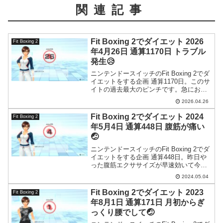
関連記事
Fit Boxing 2でダイエット 2026
Fit Boxing 2
年4月26日 通算1170日 トラブル
発生😥
ニンテンドースイッチのFit Boxing 2でダ
イエットをする企画 通算1170日。このサ
イトの過去最大のピンチです。急におか
しくなってしまった。壊れたのかも…。
2026.04.26
Fit Boxing 2でダイエット 2024
Fit Boxing 2
年5月4日 通算448日 腹筋が痛い
🤕
ニンテンドースイッチのFit Boxing 2でダ
イエットをする企画 通算448日。昨日や
った腹筋エクササイズが早速効いて今日
は凄まじい筋肉痛です。こうかはばつぐ
2024.05.04
んだ。
Fit Boxing 2でダイエット 2023
Fit Boxing 2
年8月1日 通算171日 月初からぎ
っくり腰でして🤕