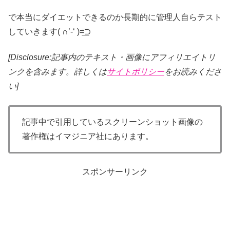
で本当にダイエットできるのか長期的に管理人自らテスト
していきます( ∩’-‘ )=͟͟͞͞⊃
[Disclosure:記事内のテキスト・画像
にアフィリエイトリ
ンクを含みます。詳しくは
サイトポリシー
をお読みくださ
い]
記事中で引用しているスクリーンショット画像の
著作権はイマジニア社にあります。
スポンサーリンク