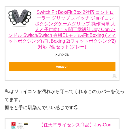
Switch Fit Box/Fit Box 2対応 コントロ
ーラー グリップ スイッチ ジョイコン
ボクシングゲームグリップ 操作簡単 大
人と子供向け 人間工学設計 Joy-Con ハ
ンドル Switch/Switch 有機ELモデル/Fit Boxing (フィ
ットボクシング) /Fit Boxing 2(フィットボクシング2)
対応 2個セット(グレー)
xunbida
Amazon
私はジョイコンを汚れから守ってくれるこのカバーを使っ
てます。
握ると手に馴染んでいい感じです🙂
【任天堂ライセンス商品】Joy-Con