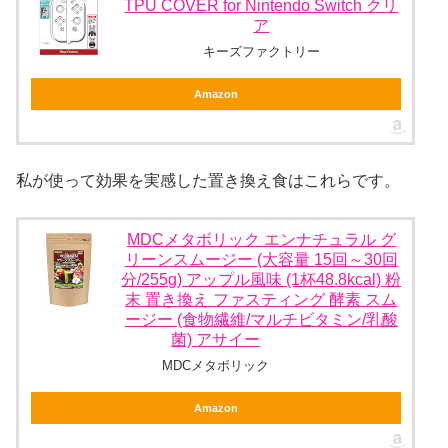
TPU COVER for Nintendo Switch クリ
ア
キーズファクトリー
Amazon
私が使って効果を実感した置き換え食はこれらです。
MDCメタボリック エンナチュラル グ
リーンスムージー (大容量 15回～30回
分/255g) アップル風味 (1杯48.8kcal) 粉
末 置き換え ファスティング 酵素 スム
ージー (食物繊維/マルチビタミン/乳酸
菌) アサイー
MDCメタボリック
Amazon