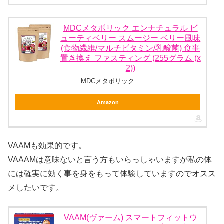
MDCメタボリック エンナチュラル ビ
ューティベリー スムージー ベリー風味
(食物繊維/マルチビタミン/乳酸菌) 食事
置き換え ファスティング (255グラム (x
2))
MDCメタボリック
Amazon
VAAMも効果的です。
VAAAMは意味ないと言う方もいらっしゃいますが私の体
には確実に効く事を身をもって体験していますのでオスス
メしたいです。
VAAM(ヴァーム) スマートフィットウ