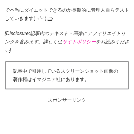
で本当にダイエットできるのか長期的に管理人自らテスト
していきます( ∩’-‘ )=͟͟͞͞⊃
[Disclosure:記事内のテキスト・画像
にアフィリエイトリ
ンクを含みます。詳しくは
サイトポリシー
をお読みくださ
い]
記事中で引用しているスクリーンショット画像の
著作権はイマジニア社にあります。
スポンサーリンク