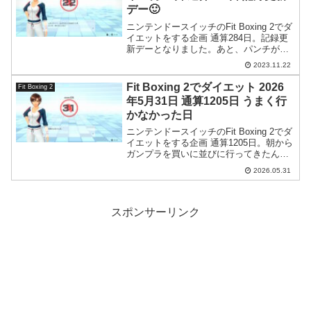
デー🙂
ニンテンドースイッチのFit Boxing 2でダ
イエットをする企画 通算284日。記録更
新デーとなりました。あと、パンチがな
んでMISSになるかわかりました。判定ゾ
2023.11.22
ーンが上下に歪んでいるのが原因ではな
いかと。
Fit Boxing 2でダイエット 2026
Fit Boxing 2
年5月31日 通算1205日 うまく行
かなかった日
ニンテンドースイッチのFit Boxing 2でダ
イエットをする企画 通算1205日。朝から
ガンプラを買いに並びに行ってきたんで
すが勝者にはなれませんでした。
2026.05.31
スポンサーリンク