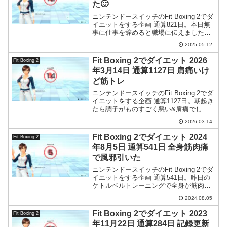
た🙂
ニンテンドースイッチのFit Boxing 2でダ
イエットをする企画 通算821日。本日無
事に仕事を辞めると職場に伝えました。
これで新たな道に進めます。
2025.05.12
Fit Boxing 2でダイエット 2026
Fit Boxing 2
年3月14日 通算1127日 肩痛いけ
ど筋トレ
ニンテンドースイッチのFit Boxing 2でダ
イエットをする企画 通算1127日。朝起き
たら調子がものすごく悪い&肩痛でした
が頑張って筋トレをしました。
2026.03.14
Fit Boxing 2でダイエット 2024
Fit Boxing 2
年8月5日 通算541日 全身筋肉痛
で風邪引いた
ニンテンドースイッチのFit Boxing 2でダ
イエットをする企画 通算541日。昨日の
ケトルベルトレーニングで全身が筋肉痛
です。更に風邪も引いて踏んだり蹴った
2024.08.05
り。
Fit Boxing 2でダイエット 2023
Fit Boxing 2
年11月22日 通算284日 記録更新