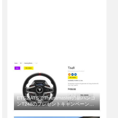
ETS2/ATSでThrustmasterの新ハンコ
ンT248のプレゼントキャンペーンが
開催