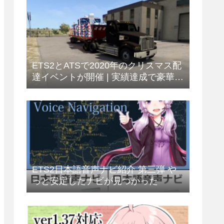
ETS2とATSで2020年のクリスマス配
達イベントが開催 | 実績達成で豪華景
品をもらおう
ETS2日本語音声ナビ紹介 第三弾 や
っと安定したナビが見つかった