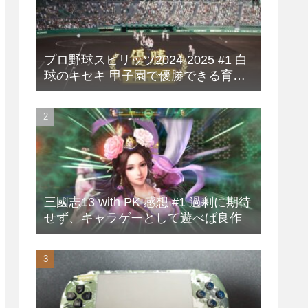
プロ野球スピリッツ2024-2025 #1 白
球のキセキ 甲子園で優勝できる育成
方法
三國志13 with PK 感想 #1 過剰に期待
せず、キャラゲーとして遊べば良作