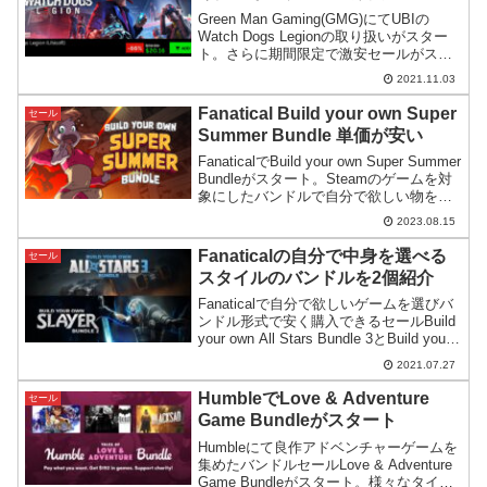
Green Man Gaming(GMG)にてUBIの
Watch Dogs Legionの取り扱いがスター
ト。さらに期間限定で激安セールがスタ
ートしました。GMGはおま値を回避でき
2021.11.03
るのでUBIストアで購入するよりもずっ
と安いです。
Fanatical Build your own Super
セール
Summer Bundle 単価が安い
FanaticalでBuild your own Super Summer
Bundleがスタート。Steamのゲームを対
象にしたバンドルで自分で欲しい物を選
んで購入するスタイルです。一部Steam
2023.08.15
のセール時の方が価格が安いものがある
点に注意。
Fanaticalの自分で中身を選べる
セール
スタイルのバンドルを2個紹介
Fanaticalで自分で欲しいゲームを選びバ
ンドル形式で安く購入できるセールBuild
your own All Stars Bundle 3とBuild your
own Slayer Bundle 2を紹介。
2021.07.27
HumbleでLove & Adventure
セール
Game Bundleがスタート
Humbleにて良作アドベンチャーゲームを
集めたバンドルセールLove & Adventure
Game Bundleがスタート。様々なタイプ