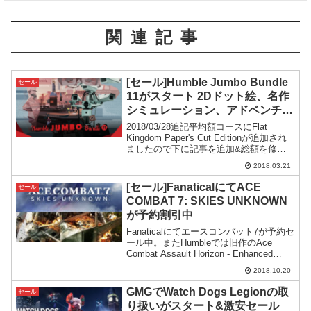
関連記事
[セール]Humble Jumbo Bundle
セール
11がスタート 2Dドット絵、名作
シミュレーション、アドベンチャ
ーあり
2018/03/28追記平均額コースにFlat
Kingdom Paper's Cut Editionが追加され
ましたので下に記事を追加&総額を修正
Humble Jumbo Bundle 11 がスタートゲ
2018.03.21
ームをバンドルにして格安で提供して...
[セール]FanaticalにてACE
セール
COMBAT 7: SKIES UNKNOWN
が予約割引中
Fanaticalにてエースコンバット7が予約セ
ール中。またHumbleでは旧作のAce
Combat Assault Horizon - Enhanced
Editionが期間限定75%OFFとなっていま
2018.10.20
す。
GMGでWatch Dogs Legionの取
セール
り扱いがスタート&激安セール