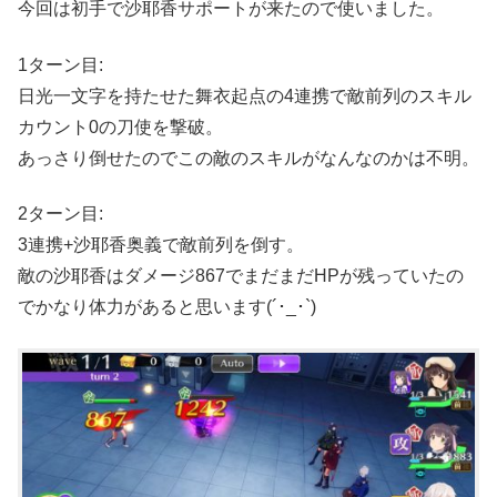
今回は初手で沙耶香サポートが来たので使いました。
1ターン目:
日光一文字を持たせた舞衣起点の4連携で敵前列のスキル
カウント0の刀使を撃破。
あっさり倒せたのでこの敵のスキルがなんなのかは不明。
2ターン目:
3連携+沙耶香奥義で敵前列を倒す。
敵の沙耶香はダメージ867でまだまだHPが残っていたの
でかなり体力があると思います(´･_･`)