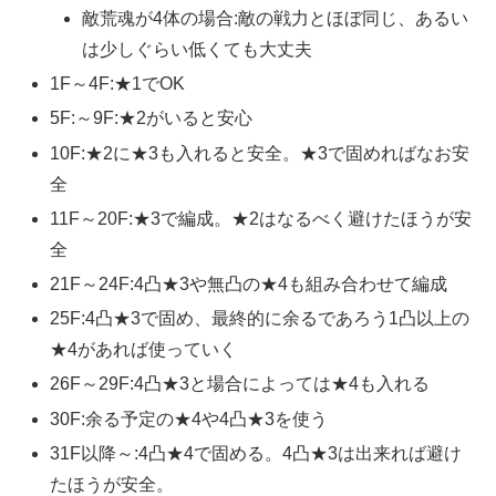
敵荒魂が4体の場合:敵の戦力とほぼ同じ、あるい
は少しぐらい低くても大丈夫
1F～4F:★1でOK
5F:～9F:★2がいると安心
10F:★2に★3も入れると安全。★3で固めればなお安
全
11F～20F:★3で編成。★2はなるべく避けたほうが安
全
21F～24F:4凸★3や無凸の★4も組み合わせて編成
25F:4凸★3で固め、最終的に余るであろう1凸以上の
★4があれば使っていく
26F～29F:4凸★3と場合によっては★4も入れる
30F:余る予定の★4や4凸★3を使う
31F以降～:4凸★4で固める。4凸★3は出来れば避け
たほうが安全。