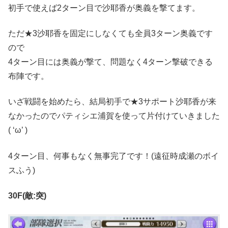
初手で使えば2ターン目で沙耶香が奥義を撃てます。
ただ★3沙耶香を固定にしなくても全員3ターン奥義です
ので
4ターン目には奥義が撃て、問題なく4ターン撃破できる
布陣です。
いざ戦闘を始めたら、結局初手で★3サポート沙耶香が来
なかったのでパティシエ浦賀を使って片付けていきました
( ‘ω’ )
4ターン目、何事もなく無事完了です！(遠征時成瀬のボイ
スふう)
30F(敵:突)