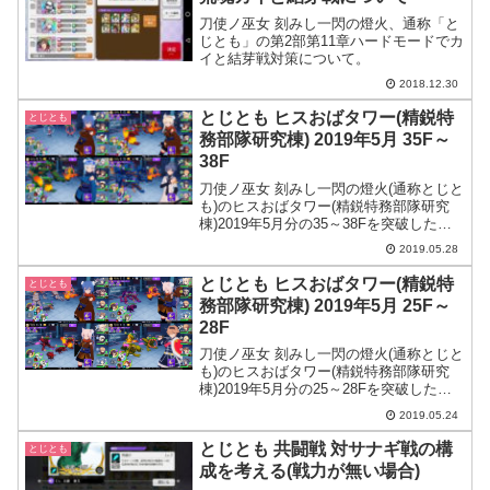
刀使ノ巫女 刻みし一閃の燈火、通称「と
じとも」の第2部第11章ハードモードでカ
イと結芽戦対策について。
2018.12.30
とじとも ヒスおばタワー(精鋭特
とじとも
務部隊研究棟) 2019年5月 35F～
38F
刀使ノ巫女 刻みし一閃の燈火(通称とじと
も)のヒスおばタワー(精鋭特務部隊研究
棟)2019年5月分の35～38Fを突破した時
の構成を載せてみました。
2019.05.28
とじとも ヒスおばタワー(精鋭特
とじとも
務部隊研究棟) 2019年5月 25F～
28F
刀使ノ巫女 刻みし一閃の燈火(通称とじと
も)のヒスおばタワー(精鋭特務部隊研究
棟)2019年5月分の25～28Fを突破した時
の構成を載せてみました。
2019.05.24
とじとも 共闘戦 対サナギ戦の構
とじとも
成を考える(戦力が無い場合)