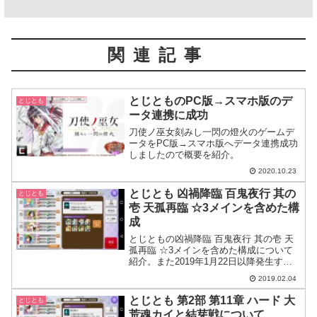
関連記事
とじとものPC版→スマホ版のデ
とじとも
ータ連携に成功
刀使ノ巫女刻みし一閃の燈火のゲームデ
ータをPC版→スマホ版へデータ連携成功
しましたので概要を紹介。
2020.10.23
とじとも 凶禍降臨 百鬼夜行 其の
とじとも
壱 天孤再臨 ☆3メインを含めた構
成
とじともの凶禍降臨 百鬼夜行 其の壱 天
孤再臨 ☆3メインを含めた構成について
紹介。また2019年1月22日以降発生する
クラッシュ対策としてアプリ再インスト
2019.02.04
ールを行ったのでそれについても触れま
す。
とじとも 第2部 第11章 ハード 大
とじとも
荒魂カイと結芽戦について