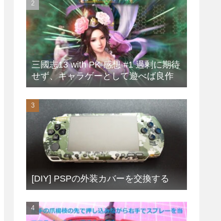
三國志13 with PK 感想 #1 過剰に期待
せず、キャラゲーとして遊べば良作
[DIY] PSPの外装カバーを交換する