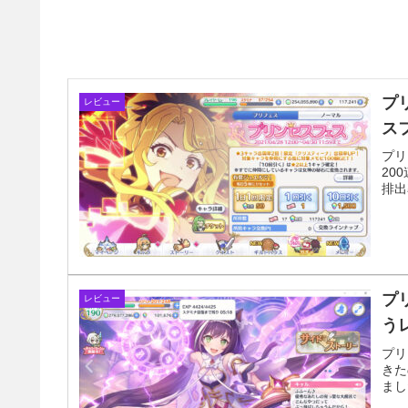
プリ
レビュー
ス
プリ
20
排出
プリ
レビュー
う
プリ
きた
まし