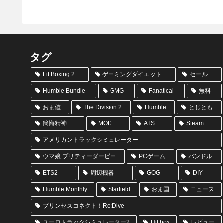
タグ
Fit Boxing 2
ゲーミングダイエット
セール
Humble Bundle
GMG
Fanatical
無料
おま値
The Division 2
Humble
とじとも
簡悔精神
MOD
ATS
Steam
アメリカントラックシミュレーター
ウマ娘 プリティーダービー
PCゲーム
バンドル
ETS2
周辺機器
GOG
DIY
Humble Monthly
Starfield
おま国
ニュース
プリンセスコネクト！Re:Dive
ユーロトラックシミュレーター2
Hit box
レビュー