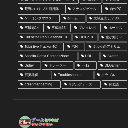
荒野のコトブキ飛行隊
アナログゲーム
自作PC
ゲーミングマウス
ゲーム
太閤立志伝 V DX
三國志14
三國志13
プレイレポ
ホークス
Out of the Park Baseball 18
OOTP18
龍が如く７
Tobii Eye Tracker 4C
PS4
ネルケのアトリエ
Assetto Corsa Competizione
UBI
Azeron
Uplay
トレーラー
FF12
DLGamer
百英雄伝
Troubleshooter
トラブル
greenmangaming
リアルフォース
おま語