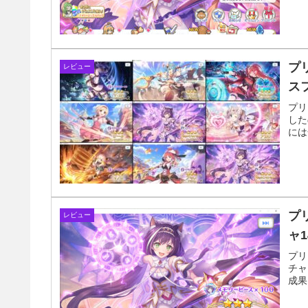
プリ
レビュー
ス
プリ
した
には
プリ
レビュー
ャ1
プリ
チャ
成果