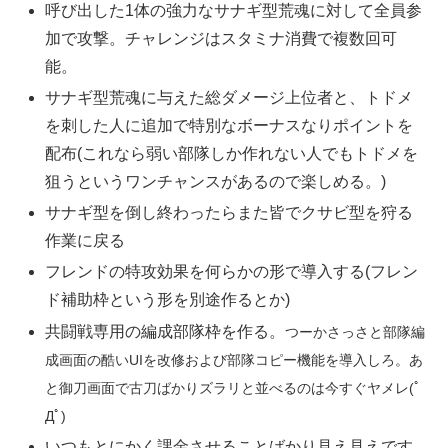
呼び出した1体の強力なサナギ型荒魂に対して全員参
加で攻撃。チャレンジはスタミナ消費で複数回可
能。
サナギ型荒魂に与えた総ダメージ上位者と、トドメ
を刺した人に追加で特別なボーナスなりポイントを
配布(これなら弱い部隊しか作れない人でもトドメを
狙うというワンチャンスがあるので楽しめる。)
サナギ型を倒し終わったらまた皆でクサビ型を狩る
作業に戻る
フレンドの特攻効果を何らかの形で導入する(フレン
ド補助枠という形を別途作るとか)
共闘戦専用の編成部隊枠を作る。
つーかさっさと部隊編
成画面の酷いUIを改修および部隊コピー機能を導入しろ。あ
と御刀画面で古刀ばかりズラリと並べるのは今すぐヤメレ(ﾟ
Дﾟ)
いつもとにかく課金させることばかり見え見えです