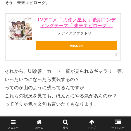
そう、未来エピローグ。
TVアニメ「 刀使ノ巫女 」後期エンデ
ィングテーマ「 未来エピローグ 」
メディアファクトリー
Amazon
それから、UI改善、カード一覧が見られるギャラリー等、
いったいつになったら実装するの？
ってのが山のように残ってるんですが
これらの状況を見ても、ほんとにやる気があんのか？
ってそりゃ色々文句も言いたくもなります。
さっきも書いたけど、編成画面や御方関連のUIはほんと酷
い。
メニュー
ホーム
検索
トップ
サイドバー