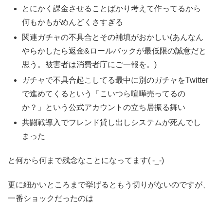
とにかく課金させることばかり考えて作ってるから
何もかもがめんどくさすぎる
関連ガチャの不具合とその補填がおかしい(あんなん
やらかしたら返金&ロールバックが最低限の誠意だと
思う。被害者は消費者庁にご一報を。)
ガチャで不具合起こしてる最中に別のガチャをTwitter
で進めてくるという「こいつら喧嘩売ってるの
か？」という公式アカウントの立ち居振る舞い
共闘戦導入でフレンド貸し出しシステムが死んでし
まった
と何から何まで残念なことになってます( -_-)
更に細かいところまで挙げるともう切りがないのですが、
一番ショックだったのは