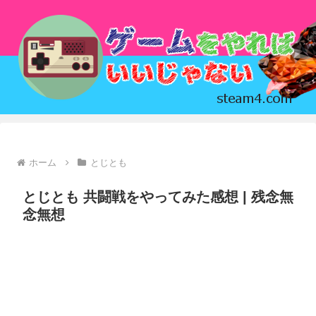
ホーム
とじとも
とじとも 共闘戦をやってみた感想 | 残念無
念無想