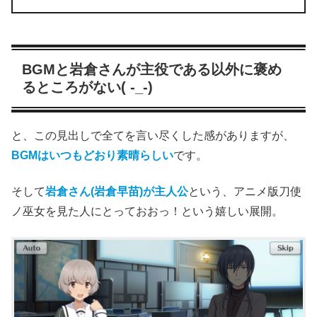
BGMと岩倉さんが主役である以外に褒め
るところがない( -_-)
と、この見出しで全てを言い尽くした感がありますが、
BGMはいつもどおり素晴らしい
です。
そして
岩倉さん(岩倉早苗)が主人公
という、アニメ版刀使
ノ巫女を見た人にとっておおっ！という嬉しい展開。