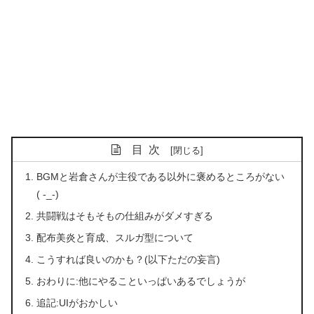
目次
BGMと岩倉さんが主役である以外に褒めるところがない
( -_-)
共闘戦はそもそもの仕組みがダメすぎる
配布美炎と育成、スルガ型について
こうすれば良いのかも？(以下ただの妄言)
おわりに:他にやることいっぱいあるでしょうが
追記:UIがおかしい