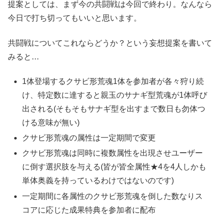
提案としては、まず今の共闘戦は今回で終わり。なんなら
今日で打ち切ってもいいと思います。
共闘戦についてこれならどうか？という妄想提案を書いて
みると…
1体登場するクサビ形荒魂1体を参加者が各々狩り続
け、特定数に達すると親玉のサナギ型荒魂が1体呼び
出される(そもそもサナギ型を出すまで数日も勿体つ
ける意味が無い)
クサビ形荒魂の属性は一定期間で変更
クサビ形荒魂は同時に複数属性を出現させユーザー
に倒す選択肢を与える(皆が皆全属性★4を4人しかも
単体奥義を持っているわけではないのです)
一定期間に各属性のクサビ形荒魂を倒した数なりス
コアに応じた成果特典を参加者に配布