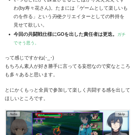
わ(by寿々花さん)。たまには「ゲームとして楽しいも
のを作る」という
刀使
クリエイターとしての矜持を
見せて欲しい。
今回の共闘戦仕様にGOを出した責任者は更迭。
ガチ
でそう思う。
って感じですかね(･_･)
もちろん素人が好き勝手に言ってる妄想なので変なところ
も多々あると思います。
とにかくもっと全員で参加して楽しく共闘する感を出して
ほしいところです。