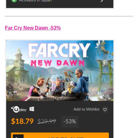
Far Cry New Dawn -53%