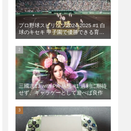
プロ野球スピリッツ2024-2025 #1 白
球のキセキ 甲子園で優勝できる育成
方法
三國志13 with PK 感想 #1 過剰に期待
せず、キャラゲーとして遊べば良作