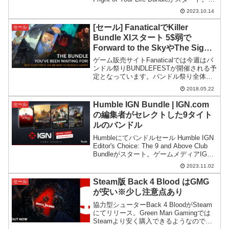
ンプルな1コースの販売設定になっていま
2023.10.14
す。
[セール] FanaticalでKiller
セール
Bundle XIスタート 5$弱で
Forward to the SkyやThe Signal
From Tölvaなどが手に入る！
ゲーム販売サイトFanaticalでは今週はバ
ンドル祭りBUNDLEFESTが開催される予
定となっています。バンドル祭り全体を
確認できるリンクはこちら今回は既にス
2018.05.22
タートしている第一弾のバンドルセー
ル、Killer Bundle XIを紹介し...
Humble IGN Bundle | IGN.com
セール
の編集者がセレクトした9タイト
ルのバンドル
Humbleにてバンドルセール Humble IGN
Editor's Choice: The 9 and Above Club
Bundleがスタート。ゲームメディアIGN
の編集者がセレクトした良質なゲームで
2023.11.02
構成されたバンドルです。
Steam版 Back 4 Blood はGMG
セール
が安い※少し注意点あり
協力型シューターBack 4 BloodがSteam
にてリリース。Green Man Gamingでは
Steamより安く購入できるようなので紹