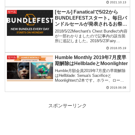
介してみます。(少し注意点ありです)
2021.10.13
[セール] Fanaticalで5/22から
セール
BUNDLEFESTスタート。毎日バ
ンドルセールが発表されるお祭
り。[追記]
2018/5/22Merchant's Chest Bundleの内容
が一部わかりましたので記事内の該当箇
所に追記しました。2018/5/23Fairy
Fencer F Bundleが案の定おま国でした( -
2018.05.19
_-)2018/5/24Rec...
Humble Monthly 2019年7月度早
セール
期解除はHellbladeとMoonlighter
Humble月額会員2019年7月度の早期解除
はHellblade: Senua's Sacrificeと
Moonlighterの2本です。ホラー、ローグ
ライクと全く異なるジャンルになってい
2019.06.08
て、いつものマンスリーバンドルが戻っ
てきた感じです。
スポンサーリンク