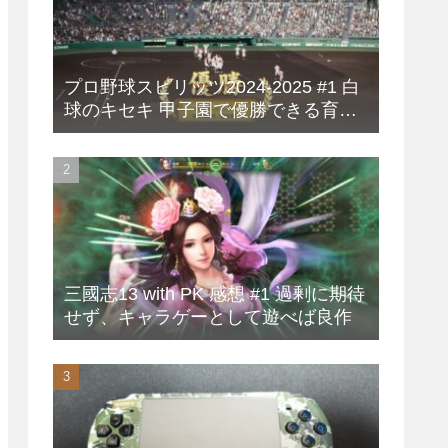
プロ野球スピリッツ2024-2025 #1 白
球のキセキ 甲子園で優勝できる育成
方法
三國志13 with PK 感想 #1 過剰に期待
せず、キャラゲーとして遊べば良作