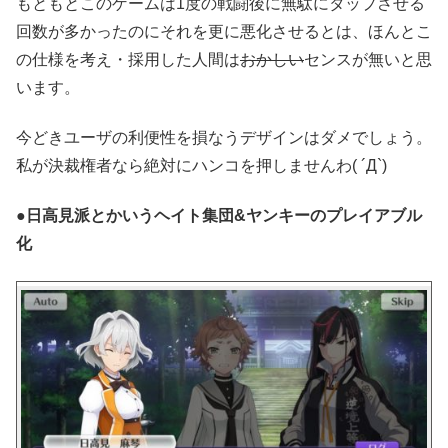
もともとこのゲームは1度の戦闘後に無駄にタップさせる
回数が多かったのにそれを更に悪化させるとは、ほんとこ
の仕様を考え・採用した人間は
おかしい
センスが無いと思
います。
今どきユーザの利便性を損なうデザインはダメでしょう。
私が決裁権者なら絶対にハンコを押しませんわ( ´Д`)
●日高見派とかいうヘイト集団&ヤンキーのプレイアブル
化