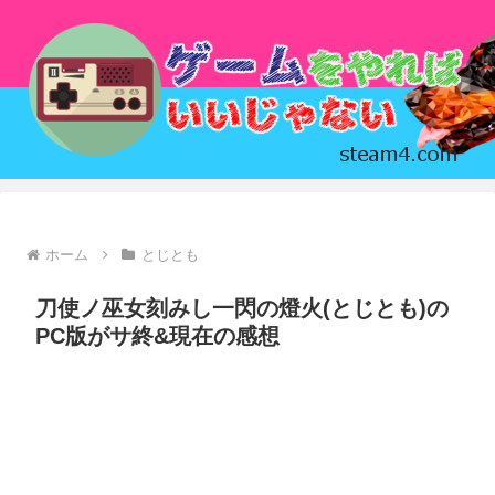
ホーム
とじとも
刀使ノ巫女刻みし一閃の燈火(とじとも)の
PC版がサ終&現在の感想