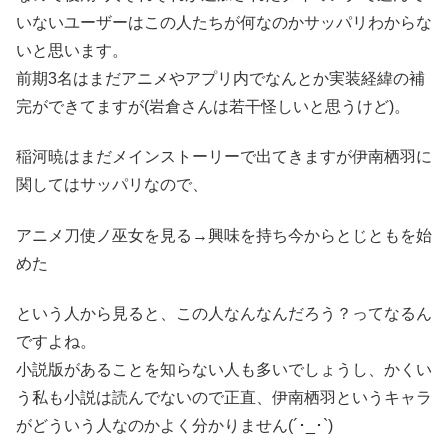
いないユーザーはこの人たちが何なのかサッパリわからな
いと思います。
前期3名はまだアニメやアプリ内でなんとか実装経緯の補
完ができてますが(岩倉さんは若干怪しいと思うけど)。
稲河暁はまだメインストーリーで出てきますが
伊南栖羽
に
関してはサッパリなので、
アニメ刀使ノ巫女を見る→興味を持ち今からとじともを始
めた
という人から見ると、この人なんなんだろう？ってなるん
ですよね。
小説版があることを知らない人も多いでしょうし、かくい
う私も小説は読んでないので正直、
伊南栖羽
というキャラ
がどういう人なのかよく分かりません(´･_･`)