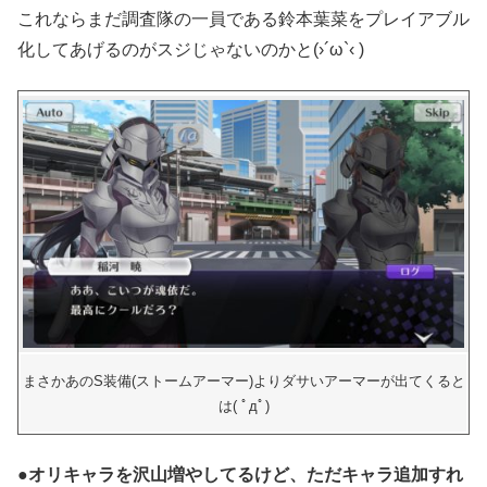
これならまだ調査隊の一員である鈴本葉菜をプレイアブル
化してあげるのがスジじゃないのかと(›´ω`‹ )
まさかあのS装備(ストームアーマー)よりダサいアーマーが出てくると
は( ﾟдﾟ)
●
オリキャラを沢山増やしてるけど、ただキャラ追加すれ