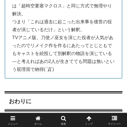
は「超時空要塞マクロス」と同じ方式で無理やり
解決。
つまり「これは過去に起こった出来事を後世の役
者が演じているだけ」という解釈。
TVアニメ版、刀使ノ巫女を演じた役者が人気があ
ったのでリメイク作を作るにあたってとじともで
もキャストを続投して別解釈の物語を演じている
―と考えればあの2人が生きてても問題は無いとい
う屁理屈で納得( ´Д`)
おわりに
ということで、とじともPC版がサ終、続きはスマホで…
メニュー
ホーム
検索
トップ
サイドバー