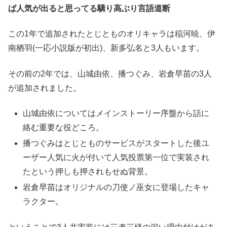
ば人気が出ると思ってる驕り高ぶり言語道断
この1年で追加されたとじとものオリキャラは稲河暁、
伊
南栖羽
(一応小説版が初出)、新多弘名と3人もいます。
その前の2年では、山城由依、播つぐみ、岩倉早苗の3人
が追加されました。
山城由依についてはメインストーリー序盤から話に
絡む重要な役どころ。
播つぐみはとじとものサービスがスタートした後ユ
ーザー人気に火が付いて人気投票第一位で実装され
たという押しも押されもせぬ背景。
岩倉早苗はオリジナルの刀使ノ巫女に登場したキャ
ラクター。