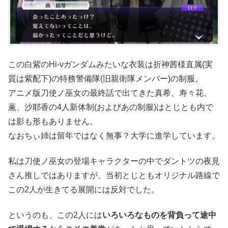
この白紫のHi-νガンダムみたいな衣装は折神茜様直属(実
質は紫配下)の特務警備隊(旧親衛隊メンバー)の制服。
アニメ版刀使ノ巫女の最終話で出てきた真希、寿々花、
薫、沙耶香の4人新体制(およびあの制服)はとじとも内で
は影も形もありません。
なおちぃ姉は留年ではなく無事？大学に進学しています。
私は刀使ノ巫女の登場キャラクターの中でダントツの夜見
さん推しではありますが、当初とじともオリジナル路線で
この2人が生きてる展開には反対でした。
というのも、この2人には
いろいろなものを背負って途中