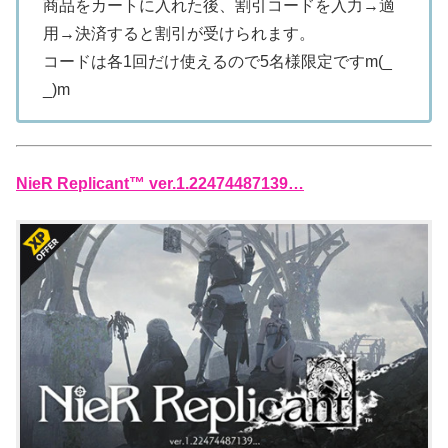
商品をカートに入れた後、割引コードを入力→適
用→決済すると割引が受けられます。
コードは各1回だけ使えるので5名様限定ですm(_
_)m
NieR Replicant™ ver.1.22474487139…