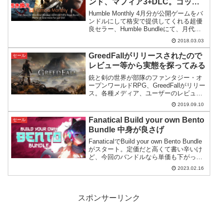
ンド、マフィア3+DLC。ゴッド
イーター2もホントはあるけど日
Humble Monthly 4月分が公開ゲームをバ
本はおま国なので5$クーポン配布
ンドルにして格安で提供してくれる超優
良セラー、Humble Bundleにて、月代わ
りのバンドルパック、Humble Monthly
2018.03.03
2018年4月分の内容の一部が公開されま
した。セールペ...
GreedFallがリリースされたので
セール
レビュー等から実態を探ってみる
銃と剣の世界が部隊のファンタジー・オ
ープンワールドRPG、GreedFallがリリー
ス。各種メディア、ユーザーのレビュー
からどんな感じのゲームなのかを探って
2019.09.10
みたいと思います。+GMGでのセール情
報も。
Fanatical Build your own Bento
セール
Bundle 中身が良さげ
FanaticalでBuild your own Bento Bundle
がスタート。定価だと高くて書い辛いけ
ど、今回のバンドルなら単価も下がって
買いやすい…というようなゲームが集め
2023.02.16
られています。
スポンサーリンク