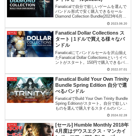
Fanaticalで自分で欲しいゲームを選んで
バンドル形式で安く購入できるセール
Diamond Collection Bundle(2023年6月度)
がスタート。前回3月開催分より値段は上
2023.06.20
がってしまいましたが内容は良さ気で
す。
Fanatical Dollar Collections ス
セール
タート | 1ドルで買える様々なバ
ンドル
Fanaticalにてバンドルセールを沢山揃え
たFanatical Dollar Collectionsというイベ
ントがスタート。150円で購入できるバン
ドルが複数集められています。※販売期
2022.07.01
間と提供数には限りがあるとのこと。
Fanatical Build Your Own Trinity
セール
Bundle Spring Edition 自分で選
べるバンドル
FanaticalでBuild Your Own Trinity Bundle
Spring Editionがスタート。自分で欲しい
ものを選んで購入するスタイルのバンド
ルセールです。同名のバンドルとしては
2024.02.28
およそ1年ぶりの開催となります。
[セール] Humble Monthly 2018年
セール
4月度はデウスエクス・マンカイ