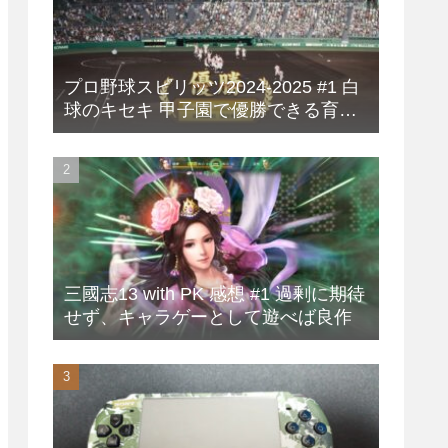
プロ野球スピリッツ2024-2025 #1 白
球のキセキ 甲子園で優勝できる育成
方法
三國志13 with PK 感想 #1 過剰に期待
せず、キャラゲーとして遊べば良作