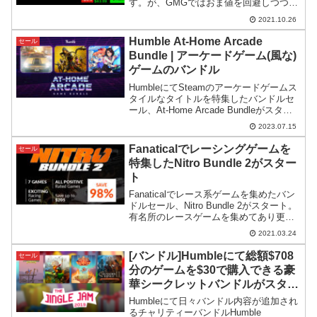
す。が、GMGではおま値を回避しつつ、
更に値引きもされた状態で予約できるの
2021.10.26
で紹介します。※リリース直前で更に値
引率がUPしました。
Humble At-Home Arcade
セール
Bundle | アーケードゲーム(風な)
ゲームのバンドル
HumbleにてSteamのアーケードゲームス
タイルなタイトルを特集したバンドルセ
ール、At-Home Arcade Bundleがスター
ト。おま国などもあるようですが、費用
2023.07.15
対効果は良さそうです。
Fanaticalでレーシングゲームを
セール
特集したNitro Bundle 2がスター
ト
Fanaticalでレース系ゲームを集めたバン
ドルセール、Nitro Bundle 2がスタート。
有名所のレースゲームを集めてあり更に
価格が1本あたり100円を切るという破格
2021.03.24
になっています。
[バンドル]Humbleにて総額$708
セール
分のゲームを$30で購入できる豪
華シークレットバンドルがスター
ト
Humbleにて日々バンドル内容が追加され
るチャリティーバンドルHumble