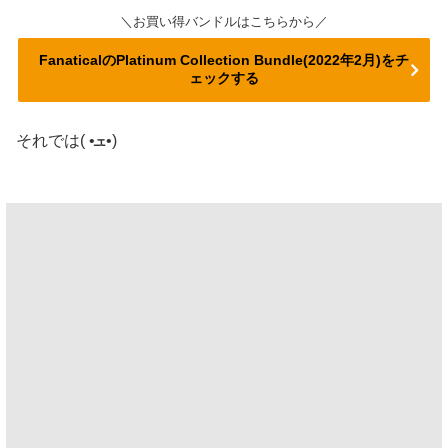
＼お買い得バンドルはこちらから／
FanaticalのPlatinum Collection Bundle(2022年2月)をチ
ェックする
それでは( •ܫ•)