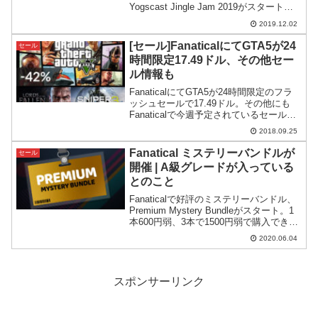
Yogscast Jingle Jam 2019がスタート。
12月20日まで段階的に内容が公開されま
2019.12.02
す。
[セール]FanaticalにてGTA5が24
セール
時間限定17.49ドル、その他セー
ル情報も
FanaticalにてGTA5が24時間限定のフラ
ッシュセールで17.49ドル。その他にも
Fanaticalで今週予定されているセールを
紹介。
2018.09.25
Fanatical ミステリーバンドルが
セール
開催 | A級グレードが入っている
とのこと
Fanaticalで好評のミステリーバンドル、
Premium Mystery Bundleがスタート。1
本600円弱、3本で1500円弱で購入できA
級タイトルが含まれているという触れ込
2020.06.04
みです。
スポンサーリンク