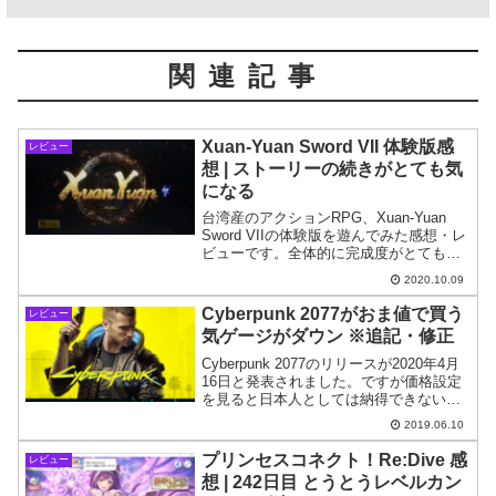
関連記事
Xuan-Yuan Sword VII 体験版感
レビュー
想 | ストーリーの続きがとても気
になる
台湾産のアクションRPG、Xuan-Yuan
Sword VIIの体験版を遊んでみた感想・レ
ビューです。全体的に完成度がとても高
く、ストーリーの続きが非常に気になる
2020.10.09
魅力的な体験版でした。
Cyberpunk 2077がおま値で買う
レビュー
気ゲージがダウン ※追記・修正
Cyberpunk 2077のリリースが2020年4月
16日と発表されました。ですが価格設定
を見ると日本人としては納得できない面
もあります。Cyberpunk 2077の海外-日本
2019.06.10
の価格比較を通しておま値について考え
ていきます。
プリンセスコネクト！Re:Dive 感
レビュー
想 | 242日目 とうとうレベルカン