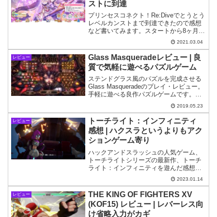
ストに到達
プリンセスコネクト！Re:Diveでとうとう
レベルカンストまで到達できたので感想
など書いてみます。スタートから8ヶ月で
の到達となりました。
2021.03.04
Glass Masqueradeレビュー | 良
レビュー
質で気軽に遊べるパズルゲーム
ステンドグラス風のパズルを完成させる
Glass Masqueradeのプレイ・レビュー。
手軽に遊べる良作パズルゲームです。実
績の解除が簡単に行えるもの良ポイン
2019.05.23
ト。
トーチライト：インフィニティ
レビュー
感想 | ハクスラというよりもアク
ションゲーム寄り
ハックアンドスラッシュの人気ゲーム、
トーチライトシリーズの最新作、トーチ
ライト：インフィニティを遊んだ感想で
す。綺麗なグラフィックに日本語のテキ
2023.01.14
スト、ボイスと豪華な内容ですが、ハク
スラよりもアクションゲーム寄りの作風
THE KING OF FIGHTERS XV
レビュー
は好みが分かれるかもしれません。
(KOF15) レビュー | レバーレス向
け省略入力がカギ