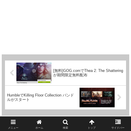
[無料]GOG.comでThea 2: The Shattering
が期間限定無料配布
HumbleでKilling Floor Collection バンド
ルがスタート
メニュー
ホーム
検索
トップ
サイドバー