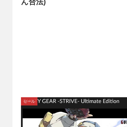
ん合法)
セール