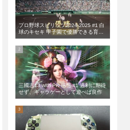
プロ野球スピリッツ2024-2025 #1 白
球のキセキ 甲子園で優勝できる育成
方法
三國志13 with PK 感想 #1 過剰に期待
せず、キャラゲーとして遊べば良作