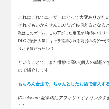
steam4.com
これはこれでユーザーにとって大変ありがた
それでもいかんせんDLCなども揃えるとなる
私はこのゲーム、この下がった定価が1年前のリリ
DLCで後日大量にキャラ追加される前提の格ゲーが定
リ
おま値だったし😥
ということで、まだ微妙に高い(個人の感想です)G
ので紹介します。
もちろん合法で、ちゃんとしたお店で購入す
[Disclosure:記事内にアフィリエイトリン
い]