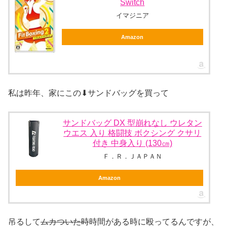
Switch
イマジニア
Amazon
私は昨年、家にこの⬇サンドバッグを買って
サンドバッグ DX 型崩れなし ウレタン
ウエス 入り 格闘技 ボクシング クサリ
付き 中身入り (130㎝)
Ｆ．Ｒ．ＪＡＰＡＮ
Amazon
吊るして
ムカついた時
時間がある時に殴ってるんですが、