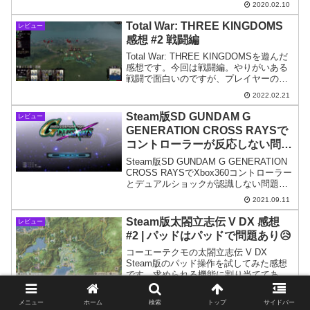
2020.02.10
TUTORIAL」の進め方を紹介します。
Total War: THREE KINGDOMS
レビュー
感想 #2 戦闘編
Total War: THREE KINGDOMSを遊んだ
感想です。今回は戦闘編。やりがいある
戦闘で面白いのですが、プレイヤーの操
作負担は大きいです。またせっかくの三
2022.02.21
国志ならではの一騎打ちのシステムをじ
っくり鑑賞している余裕が無いのが残
Steam版SD GUNDAM G
レビュー
念。
GENERATION CROSS RAYSで
コントローラーが反応しない問題
の解決方法
Steam版SD GUNDAM G GENERATION
CROSS RAYSでXbox360コントローラー
とデュアルショックが認識しない問題を
解決した際の試行錯誤について書きま
2021.09.11
す。予想外の所が理由でトラブルになっ
ていたようで…。
Steam版太閤立志伝 V DX 感想
レビュー
#2 | パッドはパッドで問題あり😥
コーエーテクモの太閤立志伝 V DX
Steam版のパッド操作を試してみた感想
です。求められる機能に割り当ててある
操作ボタンがちょいちょい変わって設計
2022.05.31
に統一性が無いため、マウス+キーボード
メニュー
ホーム
検索
トップ
サイドバー
の方がまだマシかもしれません。