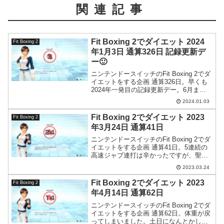
関連記事
Fit Boxing 2でダイエット 2024
Fit Boxing 2
年1月3日 通算326日 記録更新デ
ー🙂
ニンテンドースイッチのFit Boxing 2でダ
イエットをする企画 通算326日。早くも
2024年一発目の記録更新デー。6月まで
には減量を完了させたいので頑張りま
2024.01.03
す。
Fit Boxing 2でダイエット 2023
Fit Boxing 2
年3月24日 通算41日
ニンテンドースイッチのFit Boxing 2でダ
イエットをする企画 通算41日。5連続の
高速ジャブ連打は辛かったですが、聖典
「リングにかけろ」のスペシャル・ロー
2023.03.24
リング・サンダーをイメージして乗り切
りました。
Fit Boxing 2でダイエット 2023
Fit Boxing 2
年4月14日 通算62日
ニンテンドースイッチのFit Boxing 2でダ
イエットをする企画 通算62日。体重が戻
ってしまいました。土日になんとかした