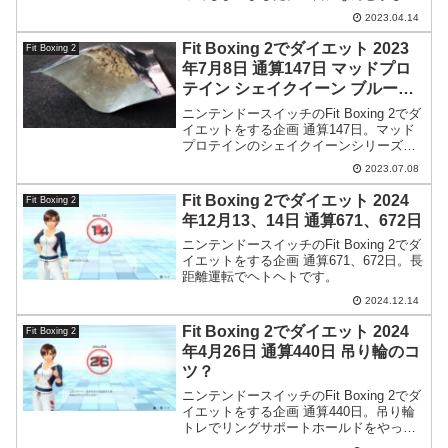
い。
2023.04.14
Fit Boxing 2でダイエット 2023
Fit Boxing 2
年7月8日 通算147日 マッドプロ
テイン シェイクイーン ブルーベ
リーチーズケーキ味
ニンテンドースイッチのFit Boxing 2でダ
イエットをする企画 通算147日。マッド
プロテインのシェイクイーンシリーズか
らブルーベリーチーズケーキ味を飲んで
2023.07.08
みました。とても美味しかったです。
Fit Boxing 2でダイエット 2024
Fit Boxing 2
年12月13、14日 通算671、672日
ニンテンドースイッチのFit Boxing 2でダ
イエットをする企画 通算671、672日。長
距離運転でヘトヘトです。
2024.12.14
Fit Boxing 2でダイエット 2024
Fit Boxing 2
年4月26日 通算440日 吊り輪のコ
ツ？
ニンテンドースイッチのFit Boxing 2でダ
イエットをする企画 通算440日。吊り輪
トレでリングサポートホールドをやって
いるのですが、手のひらを返した方がし