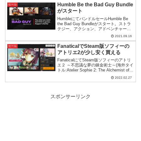
の新...
Humble Be the Bad Guy Bundle
セール
がスタート
HumbleにてバンドルセールHumble Be
the Bad Guy Bundleがスタート。ストラ
テジー、アクション、アドベンチャーと
ジャンルが分散されており、割と新作の
2021.09.16
ゲームも入っています。
FanaticalでSteam版ソフィーの
セール
アトリエ2が少し安く買える
FanaticalにてSteam版ソフィーのアトリ
エ２ ～不思議な夢の錬金術士～(海外タイ
トル:Atelier Sophie 2: The Alchemist of
the Mysterious Dream)がセール販売され
2022.02.27
ています。がこれもいつまで売ってくれ
るのか…。
スポンサーリンク