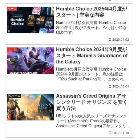
Humble Choice 2025年4月度が
セール
スタート | 堅実な内容
Humbleの月額会員制度 Humble Choice
2025年4月度がスタート。今月は小粒な
印象です。
2025.04.02
Humble Choice 2024年9月度が
セール
スタート Marvel’s Guardians of
the Galaxy
Humbleの月額会員制度 Humble Choice
2024年9月度がスタート。私の注目は
『You Suck at Parking®』、とめられる
もんならとめてみな。
2024.09.04
Assassin’s Creed Origins アサ
PCゲーム
シンクリード オリジンズ を安く
買う方法
UBIソフトの大人気シリーズアサシンク
リード(Assassin's Creed)の最新作、
Assassin's Creed Origins(アサシンクリー
ドオリジンズ)が日本時間では2017年10月
2017.07.18
27日に発売になります。今回はその期待