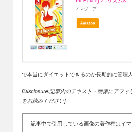
Fit Boxing 2 -リズム&
イマジニア
Amazon
で本当にダイエットできるのか長期的に管理人自らテスト
[Disclosure:記事内のテキスト・画像
にアフィ
をお読みください]
記事中で引用している画像の著作権はイマ