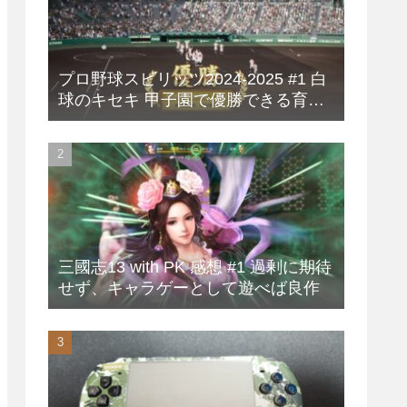
プロ野球スピリッツ2024-2025 #1 白
球のキセキ 甲子園で優勝できる育成
方法
三國志13 with PK 感想 #1 過剰に期待
せず、キャラゲーとして遊べば良作