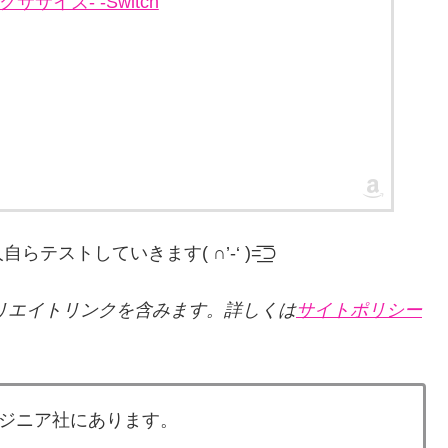
エクササイズ- -Switch
していきます( ∩’-‘ )=͟͟͞͞⊃
リエイトリンクを含みます。詳しくは
サイトポリシー
ジニア社にあります。