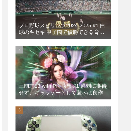
プロ野球スピリッツ2024-2025 #1 白
球のキセキ 甲子園で優勝できる育成
方法
三國志13 with PK 感想 #1 過剰に期待
せず、キャラゲーとして遊べば良作