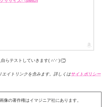
エクササイズ- -Switch
していきます( ∩’-‘ )=͟͟͞͞⊃
リエイトリンクを含みます。詳しくは
サイトポリシー
画像の著作権はイマジニア社にあります。