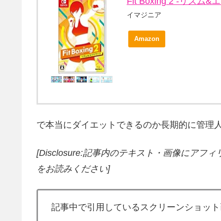
Fit Boxing 2 -リズム&
イマジニア
Amazon
で本当にダイエットできるのか長期的に管理人自らテスト
[Disclosure:記事内のテキスト・画像
にアフィ
をお読みください]
記事中で引用しているスクリーンショット