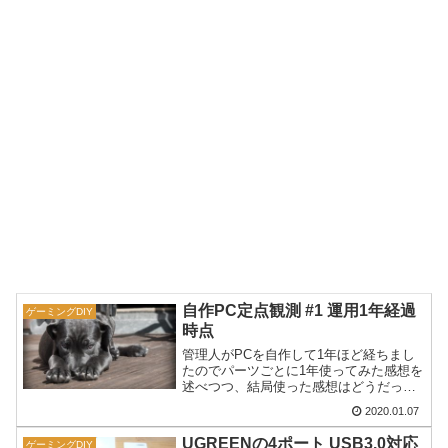
自作PC定点観測 #1 運用1年経過
ゲーミングDIY
時点
管理人がPCを自作して1年ほど経ちまし
たのでパーツごとに1年使ってみた感想を
述べつつ、結局使った感想はどうだった
のかを書いてみます。
2020.01.07
UGREENの4ポート USB3.0対応
ゲーミングDIY