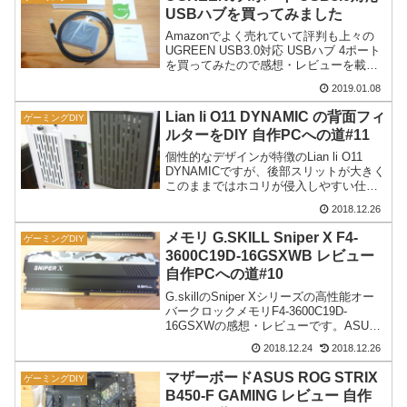
USBハブを買ってみました
Amazonでよく売れていて評判も上々の
UGREEN USB3.0対応 USBハブ 4ポート
を買ってみたので感想・レビューを載せ
てみます。※自腹で購入です。
2019.01.08
Lian li O11 DYNAMIC の背面フィ
ゲーミングDIY
ルターをDIY 自作PCへの道#11
個性的なデザインが特徴のLian li O11
DYNAMICですが、後部スリットが大きく
このままではホコリが侵入しやすい仕様
です。そこで自作のエアフィルターを作
2018.12.26
成・取り付けしてみます。
メモリ G.SKILL Sniper X F4-
ゲーミングDIY
3600C19D-16GSXWB レビュー
自作PCへの道#10
G.skillのSniper Xシリーズの高性能オー
バークロックメモリF4-3600C19D-
16GSXWの感想・レビューです。ASUS
ROG STRIX B450-F GAMINGとの組み合
2018.12.24
2018.12.26
わせで3400Hzであっさり動作しました。
マザーボードASUS ROG STRIX
ゲーミングDIY
B450-F GAMING レビュー 自作