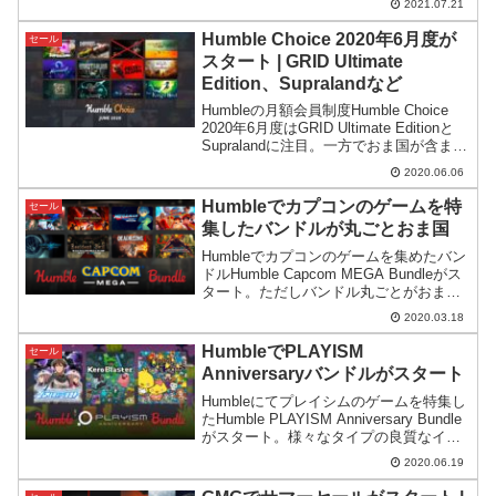
2021.07.21
RPGをGreen Man GamingではSteamよ
りも安く予約できるようです。
Humble Choice 2020年6月度が
セール
スタート | GRID Ultimate
Edition、Supralandなど
Humbleの月額会員制度Humble Choice
2020年6月度はGRID Ultimate Editionと
Supralandに注目。一方でおま国が含ま
れ、Choice制度の根幹自体がおかしくな
2020.06.06
りつつあるという印象も受けました。
Humbleでカプコンのゲームを特
セール
集したバンドルが丸ごとおま国
Humbleでカプコンのゲームを集めたバン
ドルHumble Capcom MEGA Bundleがス
タート。ただしバンドル丸ごとがおま国
で日本人排斥という残念な事になってい
2020.03.18
ます。
HumbleでPLAYISM
セール
Anniversaryバンドルがスタート
Humbleにてプレイシムのゲームを特集し
たHumble PLAYISM Anniversary Bundle
がスタート。様々なタイプの良質なイン
ディーゲームがまとめて手に入ります。
2020.06.19