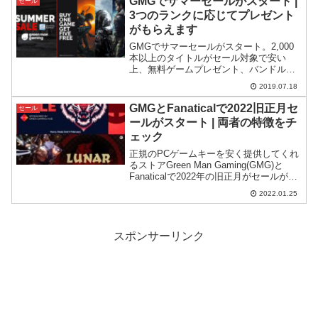
GMGでサマーセールがスタート |
セール
3つのランクに応じてプレゼント
がもらえます
GMGでサマーセールがスタート。2,000
本以上のタイトルがセール対象で安い
上、無料ゲームプレゼント、バンドルプ
レゼント、割引券といった特典がもらえ
2019.07.18
る仕組みとなっています。この記事では3
コースに別れた特典の内容について詳細
GMGとFanaticalで2022旧正月セ
セール
を見ていきます。
ールがスタート | 両者の特徴をチ
ェック
正規のPCゲームキーを安く提供してくれ
るストアGreen Man Gaming(GMG)と
Fanaticalで2022年の旧正月がセールがス
タート。GMGはいつものように安さ全
2022.01.25
開、Fanaticalは豪華プレゼントを押し出
してきています。
スポンサーリンク