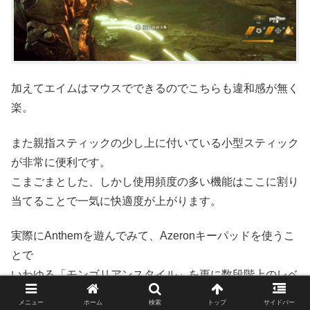
加えてエイムはマウスでできるのでこちらも違和感が無く
楽。
また親指スティックの少し上に付いている小型スティック
が非常に便利です。
こまごまとした、しかし使用頻度の多い機能はここに割り
当てることで一気に快適度が上がります。
実際にAnthemを遊んでみて、Azeronキーパッドを使うこ
とで
いわゆる「モンゴリアンスタイル」を更に数段階上のレベ
ルに引き上げたような快適さが手に入ると感じました。
メニュー
ホーム
検索
トップ
サイドバー