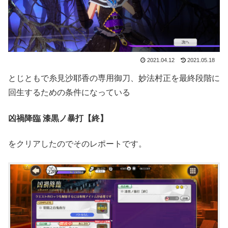
2021.04.12
2021.05.18
とじともで糸見沙耶香の専用御刀、妙法村正を最終段階に
回生するための条件になっている
凶禍降臨 漆黒ノ暴打【終】
をクリアしたのでそのレポートです。