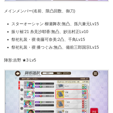
メインメンバー(名前、限凸回数、御刀)
スターオーシャン 柳瀬舞衣:無凸、孫六兼元Lv15
振り袖’21 糸見沙耶香:無凸、妙法村正Lv10
祭祀礼装・禊 衛藤可奈美:2凸、千鳥Lv15
祭祀礼装・禊 播つぐみ:無凸、備前三郎国宗Lv15
陣形:吉野 ★3 Lv5