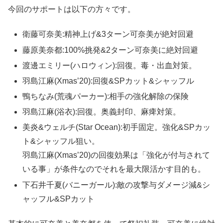
今回のサポートは以下の方々です。
衛藤可奈美:精神上げ&3ターン可奈美が絶対回避
藤原美奈都:100%挑発&2ターン可奈美に絶対回避
渡邊エミリー(ハロウィン):回復。毒・出血対策。
羽島江麻(Xmas’20):回復&SPカット&シャッフル
鴨ちなみ(荒魂パーカー):相手の強化解除の保険
羽島江麻(浴衣):回復。奥義封印、麻痺対策。
美炎&ウェルチ(Star Ocean):初手固定。強化&SPカッ
ト&シャッフル狙い。
羽島江麻(Xmas’20)の回復効果は「強化が付与されて
いる事」が条件なのでそれを最大限活かす目的も。
下石井千夏(バニーガール):敵の攻撃与ダメージ減&シ
ャッフル&SPカット