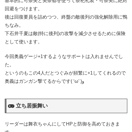
基本的に可奈美と美奈都を使って祭祀礼装・可奈美に絶対
回避をつけます。
後は回復要員を詰めつつ、終盤の敵後列の強化解除用に鴨
ちなみ。
下石井千夏は敵(特に後列)の攻撃を減少させるために保険
として使います。
今回奥義ゲージ+1するようなサポートは入れませんでし
た。
というのもこの4人だとつぐみが頻繁に+1してくれるので
奥義はガンガン撃てるからです( ‘ω’ )و
立ち居振舞い
リーダーは舞衣ちゃんにしてHPと防御を高めておきま