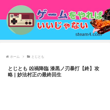
ホーム
とじとも
とじとも 凶禍降臨 漆黒ノ刃暴打【終】攻
略 | 妙法村正の最終回生