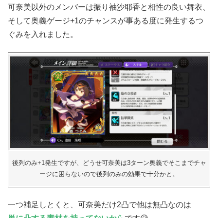
可奈美以外のメンバーは振り袖沙耶香と相性の良い舞衣、
そして奥義ゲージ+1のチャンスが事ある度に発生するつ
ぐみを入れました。
後列のみ+1発生ですが、どうせ可奈美は3ターン奥義でそこまでチャ
ージに困らないので後列のみの効果で十分かと。
一つ補足しとくと、可奈美だけ2凸で他は無凸なのは