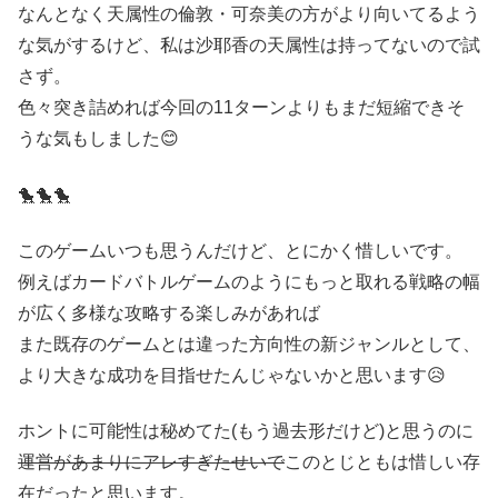
なんとなく天属性の倫敦・可奈美の方がより向いてるよう
な気がするけど、私は沙耶香の天属性は持ってないので試
さず。
色々突き詰めれば今回の11ターンよりもまだ短縮できそ
うな気もしました😊
🐤🐤🐤
このゲームいつも思うんだけど、とにかく惜しいです。
例えばカードバトルゲームのようにもっと取れる戦略の幅
が広く多様な攻略する楽しみがあれば
また既存のゲームとは違った方向性の新ジャンルとして、
より大きな成功を目指せたんじゃないかと思います😥
ホントに可能性は秘めてた(もう過去形だけど)と思うのに
運営があまりにアレすぎたせいで
このとじともは惜しい存
在だったと思います。