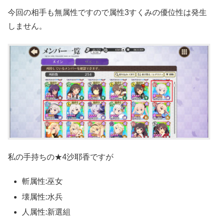
今回の相手も無属性ですので属性3すくみの優位性は発生
しません。
私の手持ちの★4沙耶香ですが
斬属性:巫女
壊属性:水兵
人属性:新選組