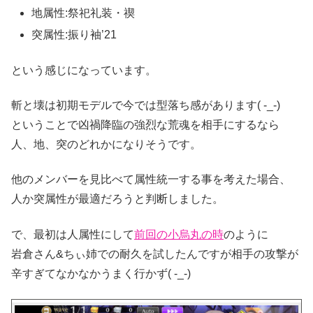
地属性:祭祀礼装・禊
突属性:振り袖’21
という感じになっています。
斬と壊は初期モデルで今では型落ち感があります( -_-)
ということで凶禍降臨の強烈な荒魂を相手にするなら
人、地、突のどれかになりそうです。
他のメンバーを見比べて属性統一する事を考えた場合、
人か突属性が最適だろうと判断しました。
で、最初は人属性にして
前回の小烏丸の時
のように
岩倉さん&ちぃ姉での耐久を試したんですが相手の攻撃が
辛すぎてなかなかうまく行かず( -_-)