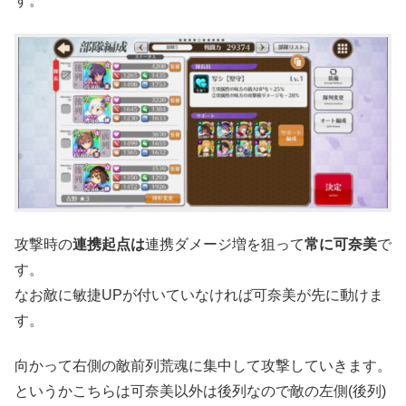
す。
攻撃時の
連携起点は
連携ダメージ増を狙って
常に可奈美
で
す。
なお敵に敏捷UPが付いていなければ可奈美が先に動けま
す。
向かって右側の敵前列荒魂に集中して攻撃していきます。
というかこちらは可奈美以外は後列なので敵の左側(後列)