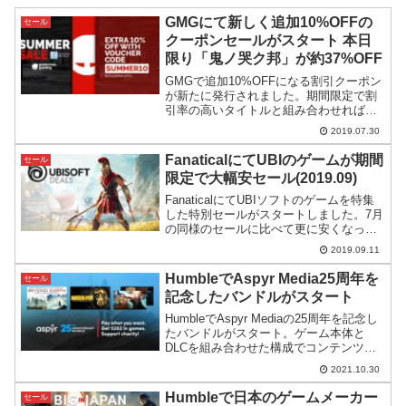
GMGにて新しく追加10%OFFの
セール
クーポンセールがスタート 本日
限り「鬼ノ哭ク邦」が約37%OFF
GMGで追加10%OFFになる割引クーポン
が新たに発行されました。期間限定で割
引率の高いタイトルと組み合わせればよ
り高い効果を発揮してくれそうです。
2019.07.30
FanaticalにてUBIのゲームが期間
セール
限定で大幅安セール(2019.09)
FanaticalにてUBIソフトのゲームを特集
した特別セールがスタートしました。7月
の同様のセールに比べて更に安くなった
もの、なぜか値引きが渋いものなどもあ
2019.09.11
ります。
HumbleでAspyr Media25周年を
セール
記念したバンドルがスタート
HumbleでAspyr Mediaの25周年を記念し
たバンドルがスタート。ゲーム本体と
DLCを組み合わせた構成でコンテンツを
まとめて手に入れやすい構成になってい
2021.10.30
ます。
Humbleで日本のゲームメーカー
セール