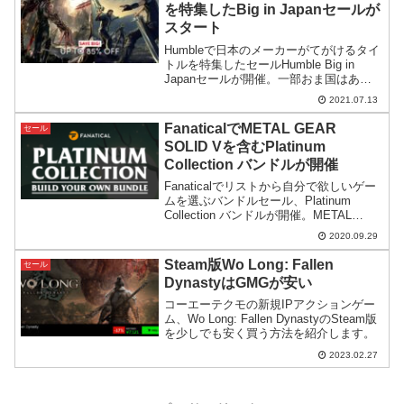
を特集したBig in Japanセールが
スタート
Humbleで日本のメーカーがてがけるタイ
トルを特集したセールHumble Big in
Japanセールが開催。一部おま国はあり
ますが総じて値引率も高いなかなかのセ
2021.07.13
ールとなっています。Steamサマーセー
ルで買い逃しがあった方はチェックを。
FanaticalでMETAL GEAR
セール
SOLID Vを含むPlatinum
Collection バンドルが開催
Fanaticalでリストから自分で欲しいゲー
ムを選ぶバンドルセール、Platinum
Collection バンドルが開催。METAL
GEAR SOLID V: THE PHANTOM PAIN
2020.09.29
も対象となっています。
Steam版Wo Long: Fallen
セール
DynastyはGMGが安い
コーエーテクモの新規IPアクションゲー
ム、Wo Long: Fallen DynastyのSteam版
を少しでも安く買う方法を紹介します。
2023.02.27