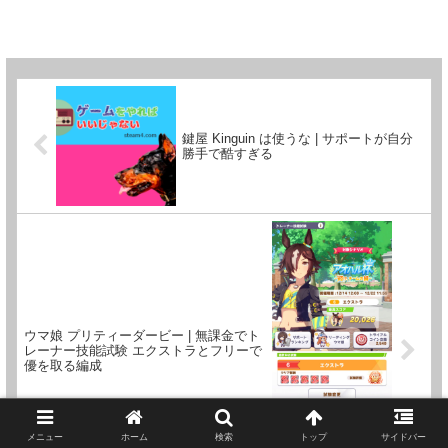
鍵屋 Kinguin は使うな | サポートが自分
勝手で酷すぎる
ウマ娘 プリティーダービー | 無課金でト
レーナー技能試験 エクストラとフリーで
優を取る編成
メニュー
ホーム
検索
トップ
サイドバー