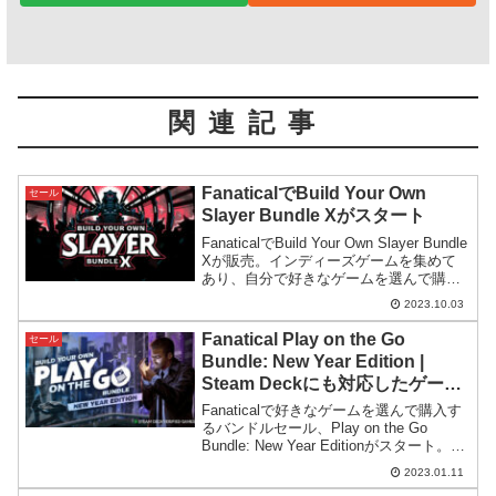
関連記事
FanaticalでBuild Your Own
セール
Slayer Bundle Xがスタート
FanaticalでBuild Your Own Slayer Bundle
Xが販売。インディーズゲームを集めて
あり、自分で好きなゲームを選んで購入
するスタイルのバンドルです。今回はそ
2023.10.03
こそこ有名なタイトルが入っています。
Fanatical Play on the Go
セール
Bundle: New Year Edition |
Steam Deckにも対応したゲーム
のバンドル
Fanaticalで好きなゲームを選んで購入す
るバンドルセール、Play on the Go
Bundle: New Year Editionがスタート。
Steam Deckで動作可能なゲームを集めて
2023.01.11
あるのが特徴です。