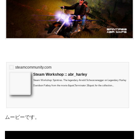
steamcommunity.com
Steam Workshop :: abr_harley
Steam Workshop: Spintires. The legendary Arnold Schwarzenegger on Legendary Harley
Davidson Fatboy from the movie &quot;Terminator 2&quot; for the collection...
ムービーです。