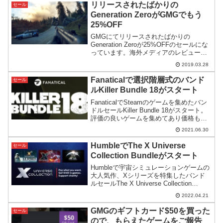
リリースされたばかりの
セール
Generation ZeroがGMGでもう
25%OFF
GMGにてリリースされたばかりの
Generation Zeroが25%OFFのセールにな
っています。海外メディアのレビューを
含めGeneration Zeroのゲーム内容・実態
2019.03.28
についても探ってみます。
Fanaticalで選択階層式のバンド
セール
ルKiller Bundle 18がスタート
FanaticalでSteamのゲームを集めたバン
ドルセールKiller Bundle 18がスタート。
評価の良いゲームを集めてあり価格も抑
えめなのが特徴。
2021.06.30
HumbleでThe X Universe
セール
Collection Bundleがスタート
Humbleで宇宙シミュレーションゲームの
大人気作、Xシリーズを特集したバンド
ルセールThe X Universe Collection
Bundleがスタート。シリーズ最新のX4と
2022.04.21
そのDLCも対象になっているお買い得な
バンドルです。
GMGのギフトカード$50を買った
セール
ので、もらえたゲームをご報告