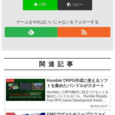
LINE
コピー
ゲームをやればいいじゃないをフォローする
関連記事
HumbleでRPG作成に使えるソフ
セール
トを集めたバンドルがスタート
HumbleにてRPG製作に役立つアセットを
集めたバンドルセール、Humble Royalty-
Free RPG Game Development Asset
Bundleがスタート。オリジナルのゲーム
2021.05.07
制作に役立つアイテムが収録されていま
す。
GMGでヴァルキリープロファイ
セール