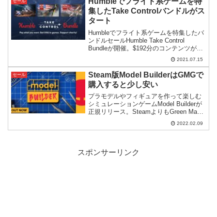
Humbleでフライト系ゲームを特
セール
集したTake Controlバンドルがス
タート
Humbleでフライト系ゲームを特集したバ
ンドルセールHumble Take Control
Bundleが開催。$192分のコンテンツが最
高額コース$12の設定で販売されていま
2021.07.15
す。※一部内容に注意が必要かもしれま
せん。
Steam版Model BuilderはGMGで
セール
購入すると少し安い
プラモデルやフィギュアを作って楽しむ
シミュレーションゲームModel Builderが
正規リリース。SteamよりもGreen Man
Gaming(GMGは)で購入したほうが少しだ
2022.02.09
け安いようです。
スポンサーリンク