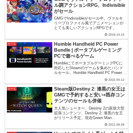
ル調アクションRPG、Indivisible
がセール
GMGでIndivisibleがセール中。ヴァルキ
リープロファイル風でアニメーションが
とても美しいアクションRPGです。
2019.10.10
Humble Handheld PC Power
セール
Bundle | ポータブルゲーミング
PCで遊べるゲーム
HumbleにてポータブルゲーミングPCに
対応したSteamのゲームを集めたバンド
ルセール、Humble Handheld PC Power
Bundleが開催。Steamで評価の高いゲー
2022.05.12
ムが集められており費用対効果も高そう
です。
Steam版Destiny 2: 漆黒の女王は
セール
GMGで予約すると安い+既存コン
テンツのセールも併催
大人気シューター、Destiny 2の新規大型
拡張コンテンツ、Destiny 2: 漆黒の女王
がリリース予定。現在Green Man
GamingではSteamよりも安く予約できる
2021.08.29
特別セールが開催されています。