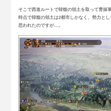
そこで西進ルートで韓馥の領土を取って曹操
時点で韓馥の領土は2都市しかなく、勢力と
思われたのですが…。