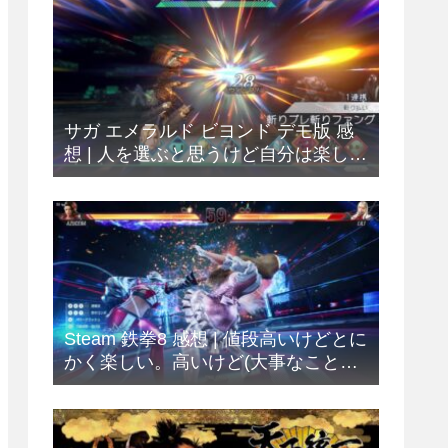
サガ エメラルド ビヨンド デモ版 感
想 | 人を選ぶと思うけど自分は楽しめ
ました
Steam 鉄拳8 感想 | 値段高いけどとに
かく楽しい。高いけど(大事なことな
ので2回)。