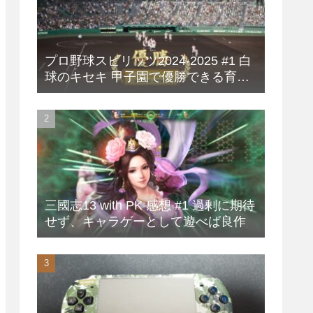
プロ野球スピリッツ2024-2025 #1 白
球のキセキ 甲子園で優勝できる育成
方法
三國志13 with PK 感想 #1 過剰に期待
せず、キャラゲーとして遊べば良作