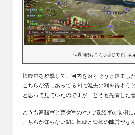
位置関係はこんな感じです。袁
韓馥軍を攻撃して、河内を落とそうと進軍し
こちらが潰しあってる間に漁夫の利を得ようと
と思って見ていたのですが、どうも先着した
どうも韓馥軍と曹操軍の2つで袁紹軍の防衛に
こちらが知らない間に韓馥と曹操の陣営がなん