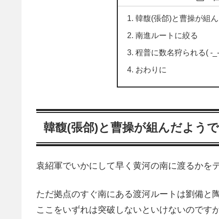
韓馥(張郃)と曹操が組
南進ルートに絞る
程普に数名狩られる( -_-
おわりに
韓馥(張郃)と曹操が組んだよう
袁紹軍でいかにして早く黄河の南に渡るかを
ただ拠点のすぐ南にある渡河ルートは劉備と
ここをいずれは突破しないといけないのです