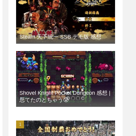
Steam 天下統一 SSB デモ版 感想
Shovel Knight Pocket Dungeon 感想 |
思てたのとちゃう😰