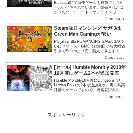
Fanaticalにて新作ゲームを対象にしたセ
ールが開催されています。発売されたば
かりのソードアート・オンライン フェイ
タルバレットパラドックス期待の新作
2018.03.04
Surviving MarsBATTLETECHの予約も割
引価格で行えます。新発売、あ...
Steam版ロマンシング サガ 3は
セール
Green Man Gamingが安い
PC(Steam)版ROMANCING SAGA 3がつ
いにリリース！GMGでは初日から大幅値
引きでSteamより安く購入できますので
紹介してみます。
2019.11.12
[セール] Humble Monthly 2018年
セール
10月度にゲーム2本が追加発表
Humble Monthly10月度にDungeons 3と
Hidden Folksの2本が追加発表。両方共高
評価のゲームですので、既発表済みのオ
ーバーウォッチと合わせて内容が充実し
2018.09.22
てきました。
スポンサーリンク