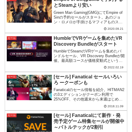
とSteamより安い
Green Man Gaming(GMG)にてEmpire of
Sinの予約セールがスタート。あのジョ
ン・ロメロが手掛けるマフィアものスト
ラテジーゲーム、更にパラドゲーにして
2020.09.21
は珍しく最初から日本語が実装されてい
るということで期待がかかります。
HumbleでVRゲームを集めたVR
セール
Discovery Bundleがスタート
HumbleでSteamのVRゲームを集めたバ
ンドルセール、VR Discovery Bundleが開
催。最高額コースが価格変動式というい
やらしい設定なので注意したいです。
2022.02.19
[セール] Fanatical セールいろい
セール
ろ ークーポンも
Fanaticalのセール情報を紹介。HITMAN2
の3エディションがクーポン利用で
25%OFF、その他週末から来週はじめに
かけての時間限定セールの紹介など。
2018.11.09
[セール] Fanaticalにて新作・発
セール
売予定ゲーム特集セールが開催中
～バトルテックが2割引