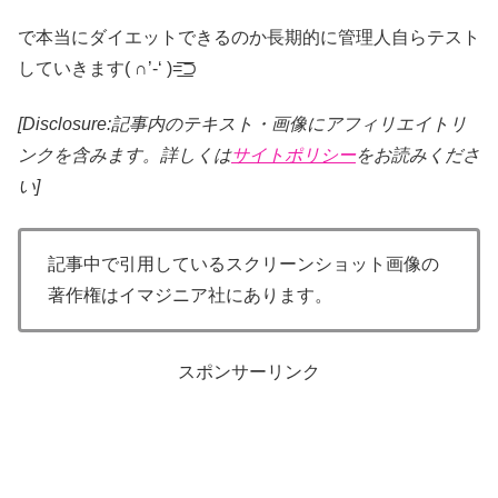
で本当にダイエットできるのか長期的に管理人自らテスト
していきます( ∩’-‘ )=͟͟͞͞⊃
[Disclosure:記事内のテキスト・画像
にアフィリエイトリ
ンクを含みます。詳しくは
サイトポリシー
をお読みくださ
い]
記事中で引用しているスクリーンショット画像の
著作権はイマジニア社にあります。
スポンサーリンク