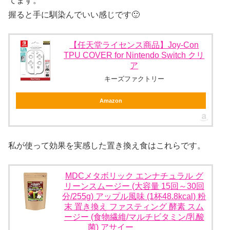
てます。
握ると手に馴染んでいい感じです🙂
【任天堂ライセンス商品】Joy-Con
TPU COVER for Nintendo Switch クリ
ア
キーズファクトリー
Amazon
私が使って効果を実感した置き換え食はこれらです。
MDCメタボリック エンナチュラル グ
リーンスムージー (大容量 15回～30回
分/255g) アップル風味 (1杯48.8kcal) 粉
末 置き換え ファスティング 酵素 スム
ージー (食物繊維/マルチビタミン/乳酸
菌) アサイー