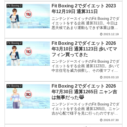
Fit Boxing 2でダイエット 2023
Fit Boxing 2
年12月19日 通算311日
ニンテンドースイッチのFit Boxing 2でダ
イエットをする企画 通算311日。今日は
悪天候であまり運動もできず体重は微増
となりました。
2023.12.19
Fit Boxing 2でダイエット 2026
Fit Boxing 2
年3月10日 通算1123日 歩いてマ
フィン買ってきた
ニンテンドースイッチのFit Boxing 2でダ
イエットをする企画 通算1123日。歩いて
中古住宅を威力偵察し、その後マフィン
を買ってきました。
2026.03.10
Fit Boxing 2でダイエット 2026
Fit Boxing 2
年7月30日 通算1265日 ニャン吉
は無事だった😹
ニンテンドースイッチのFit Boxing 2でダ
イエットをする企画 通算1265日。ニャン
吉が心配で様子を見に行ったのですが、
元気な姿で出てきました。ほっと一安
2026.07.30
心。