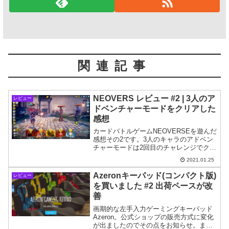
関連記事
NEOVERS レビュー #2 | 3人のア
レビュー
ドベンチャーモードをクリアした
感想
カードバトルゲームNEOVERSEを遊んだ
感想その2です。3人のキャラのアドベン
チャーモードは2回目のチャレンジでクリ
アできるくらいの難易度に設定されてい
2021.01.25
るようです。
Azeronキーパッド(コンパクト版)
レビュー
を買いました #2 出荷ペースが改
善
画期的な左手入力ゲーミングキーパッド
Azeron。公式ショップの販売方式に変化
が出ましたのでその点をお知らせ。また