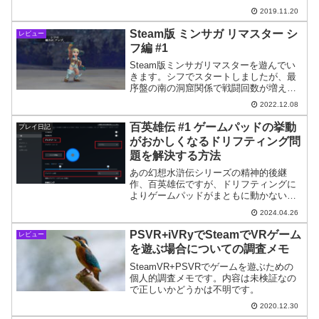
実際に注文後、ステータス画面をどう見
2019.11.20
れば良いのかについて紹介します。
Steam版 ミンサガ リマスター シ
レビュー
フ編 #1
Steam版ミンサガリマスターを遊んでい
きます。シフでスタートしましたが、最
序盤の南の洞窟関係で戦闘回数が増えシ
ナリオ進行度がかなり進んでしまい、早
2022.12.08
くも失敗の予感。シフ編の序盤では煙玉
を積極的に使った方が良いと思いまし
百英雄伝 #1 ゲームパッドの挙動
プレイ日記
た。
がおかしくなるドリフティング問
題を解決する方法
あの幻想水滸伝シリーズの精神的後継
作、百英雄伝ですが、ドリフティングに
よりゲームパッドがまともに動かないと
いう問題がありますので解決方法をご紹
2024.04.26
介します。
PSVR+iVRyでSteamでVRゲーム
レビュー
を遊ぶ場合についての調査メモ
SteamVR+PSVRでゲームを遊ぶための
個人的調査メモです。内容は未検証なの
で正しいかどうかは不明です。
2020.12.30