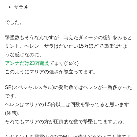
ザラ:4
でした。
撃墜数もそうなんですが、与えたダメージの総計をみると
ミント、ヘレン、ザラはだいたい15万ほどでほぼ似たよ
うな感じなのに、
アンナだけ23万超え
てます(›´ω`‹ )
このようにマリアの強さが際立ってます。
SP(スペシャルスキル)の発動数ではヘレンが一番多かった
です。
ヘレンはマリアの1.5倍以上は回数を撃ってると思います
(体感)。
それでもマリアの方が圧倒的な数で撃墜してますよね。
なおミントを震電(Lv10)で出した時はどうやっても勝てま