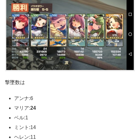
撃墜数は
アンナ:6
マリア:
24
ベル:1
ミント:14
ヘレン:11