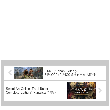
GMGでConan Exilesが
61%OFF+FUNCOM社セールも開催
Sword Art Online: Fatal Bullet –
Complete EditionがFanaticalで安い