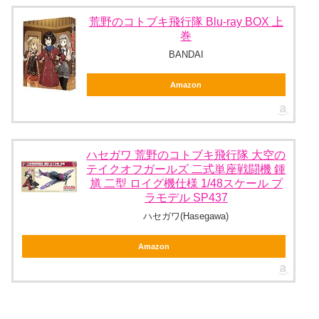
荒野のコトブキ飛行隊 Blu-ray BOX 上
巻
BANDAI
Amazon
ハセガワ 荒野のコトブキ飛行隊 大空の
テイクオフガールズ 二式単座戦闘機 鍾
馗 二型 ロイグ機仕様 1/48スケール プ
ラモデル SP437
ハセガワ(Hasegawa)
Amazon