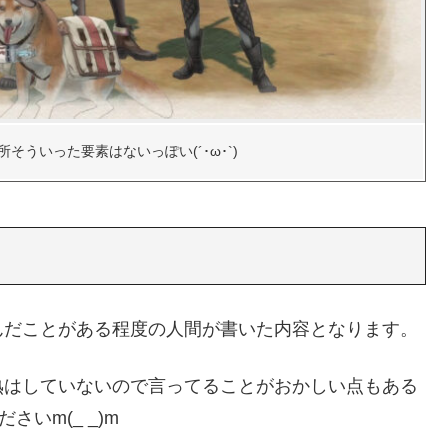
そういった要素はないっぽい(´･ω･`)
んだことがある程度の人間が書いた内容となります。
熟はしていないので言ってることがおかしい点もある
いm(_ _)m