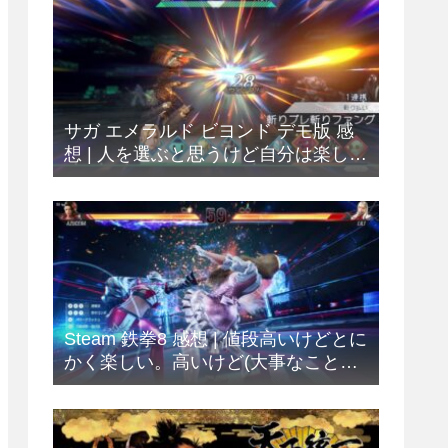
サガ エメラルド ビヨンド デモ版 感
想 | 人を選ぶと思うけど自分は楽しめ
ました
Steam 鉄拳8 感想 | 値段高いけどとに
かく楽しい。高いけど(大事なことな
ので2回)。