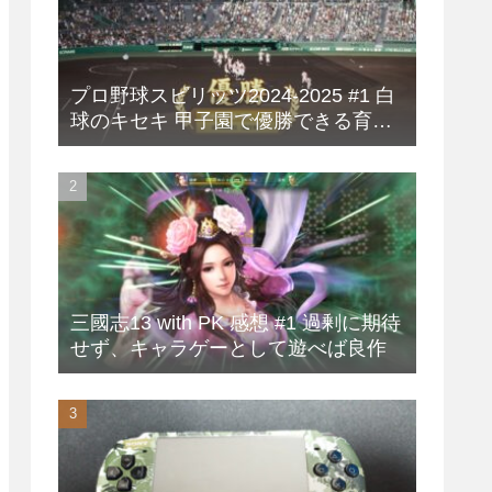
プロ野球スピリッツ2024-2025 #1 白
球のキセキ 甲子園で優勝できる育成
方法
三國志13 with PK 感想 #1 過剰に期待
せず、キャラゲーとして遊べば良作