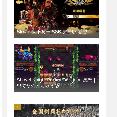
Steam 天下統一 SSB デモ版 感想
Shovel Knight Pocket Dungeon 感想 |
思てたのとちゃう😰