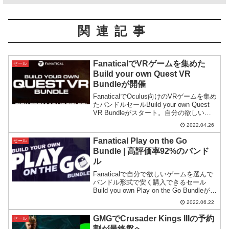
関連記事
FanaticalでVRゲームを集めた
セール
Build your own Quest VR
Bundleが開催
FanaticalでOculus向けのVRゲームを集め
たバンドルセールBuild your own Quest
VR Bundleがスタート。自分の欲しいゲ
ームを選んで購入するタイプのバンドル
2022.04.26
です。一部はOculus Quest2専用である
点に注意。
Fanatical Play on the Go
セール
Bundle | 高評価率92%のバンド
ル
Fanaticalで自分で欲しいゲームを選んで
バンドル形式で安く購入できるセール
Build you own Play on the Go Bundleがス
タート。Steamの高評価ゲームかつ
2022.06.22
Steam Deckにも対応するゲームを集めて
あります。
GMGでCrusader Kings IIIの予約
セール
割が最終盤へ