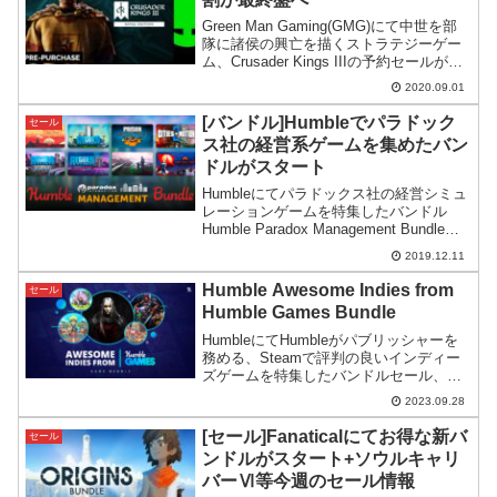
Green Man Gaming(GMG)にて中世を部
隊に諸侯の興亡を描くストラテジーゲー
ム、Crusader Kings IIIの予約セールが最
終受付中。Steamで購入するよりも安い
2020.09.01
ので発売後すぐに遊びたい方におすすめ
です。
[バンドル]Humbleでパラドック
セール
ス社の経営系ゲームを集めたバン
ドルがスタート
Humbleにてパラドックス社の経営シミュ
レーションゲームを特集したバンドル
Humble Paradox Management Bundleが
スタート。コースごとに刑務所→都市→
2019.12.11
火星と経営規模がだんだん大きくなる設
定。
Humble Awesome Indies from
セール
Humble Games Bundle
HumbleにてHumbleがパブリッシャーを
務める、Steamで評判の良いインディー
ズゲームを特集したバンドルセール、
Humble Awesome Indies from Humble
2023.09.28
Games Bundleがスタート。
[セール]Fanaticalにてお得な新バ
セール
ンドルがスタート+ソウルキャリ
バーⅥ等今週のセール情報